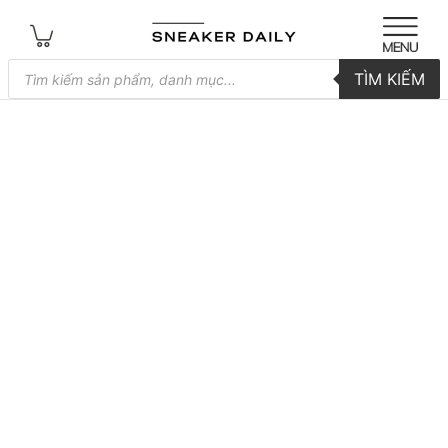
Tìm
TÌM KIẾM
kiếm
sản
phẩm