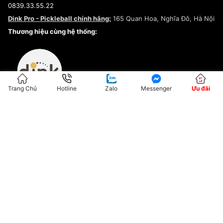
0839.33.55.22
Chính sách bảo mật
Dink Pro - Pickleball chính hãng:
165 Quan Hoa, Nghĩa Đô, Hà Nội
Kiểm tra tình trạng đơn hàng
Thương hiệu cùng hệ thống:
Trang Chủ
Hotline
Zalo
Messenger
Ưu đãi
ĐKKD:01G8033450 - Cấp ngày: 04/05/2023 - Nơi cấp: Hà Nội
Hộ Kinh Doanh Đại Lý Sneaker MST: 8828563711-001