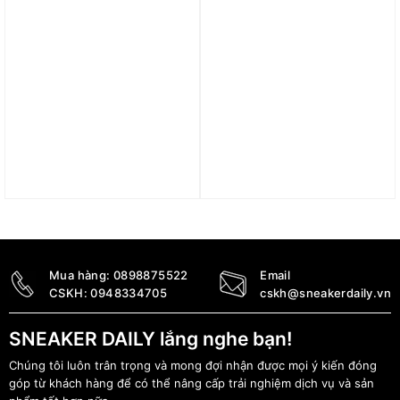
Giày Adidas Campus 00s
Giày (WMNS) adidas
‘White’ JI1862
Campus 00s ‘White
Preloved Blue’ ID2989
2.600.000
₫
1.990.000
₫
Mua hàng:
0898875522
Email
CSKH:
0948334705
cskh@sneakerdaily.vn
SNEAKER DAILY lắng nghe bạn!
Chúng tôi luôn trân trọng và mong đợi nhận được mọi ý kiến đóng
góp từ khách hàng để có thể nâng cấp trải nghiệm dịch vụ và sản