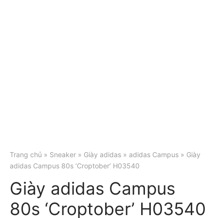
Trang chủ
»
Sneaker
»
Giày adidas
»
adidas Campus
» Giày
adidas Campus 80s ‘Croptober’ H03540
Giày adidas Campus
80s ‘Croptober’ H03540