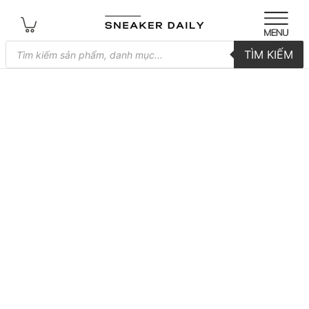
Tìm
TÌM KIẾM
kiếm
sản
phẩm