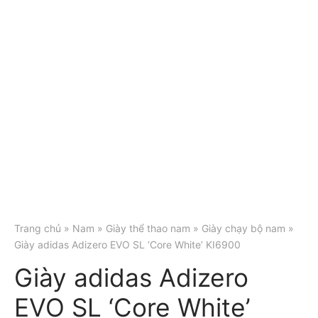
Trang chủ
»
Nam
»
Giày thể thao nam
»
Giày chạy bộ nam
»
Giày adidas Adizero EVO SL ‘Core White’ KI6900
Giày adidas Adizero
EVO SL ‘Core White’