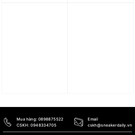
JI4597
JP8816
2.250.000
₫
4.490.000
₫
Trả góp 0%
Giày adidas Originals
Giày Yeezy Boost 350
Samba LT ‘Dark Brown
V2 Lundmark FU9161
Green’ JS0603
14.990.000
₫
4.290.000
₫
Mua hàng:
0898875522
Email
CSKH:
0948334705
cskh@sneakerdaily.vn