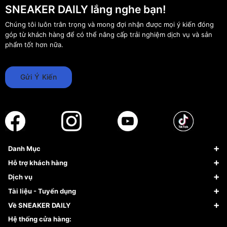
SNEAKER DAILY lắng nghe bạn!
Chúng tôi luôn trân trọng và mong đợi nhận được mọi ý kiến đóng
góp từ khách hàng để có thể nâng cấp trải nghiệm dịch vụ và sản
phẩm tốt hơn nữa.
Gửi Ý Kiến
Danh Mục
Sneaker
Hỗ trợ khách hàng
Giày Bóng Rổ
FAQs & Help
Dịch vụ
Giày Nike
Về Fundiin
Tạp chí
Tài liệu - Tuyển dụng
Giày Adidas
Hướng dẫn thanh toán trả sau qua Fundiin
Dịch vụ ký gửi
Đăng ký bản quyền
Về SNEAKER DAILY
Giày Peak
Chính sách đổi trả/Hoàn tiền
Tuyển dụng
Câu chuyện về SNEAKER DAILY
Hệ thống cửa hàng: