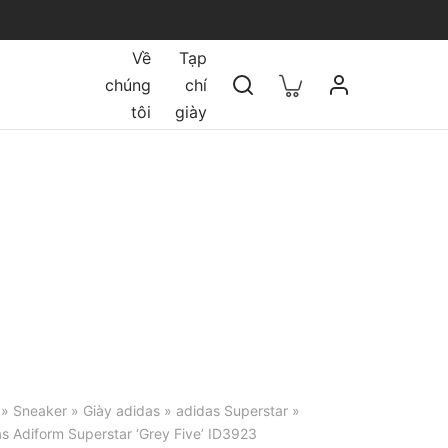
Về
Tạp
chúng
chí
tôi
giày
»
Sneaker
»
Giày adidas
»
adidas Superstar
»
s Adiform Superstar ‘Grey Five’ ID3923