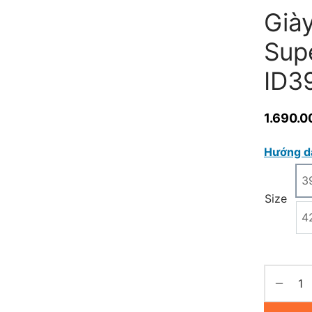
Già
Supe
ID3
1.690.0
Hướng d
3
Size
4