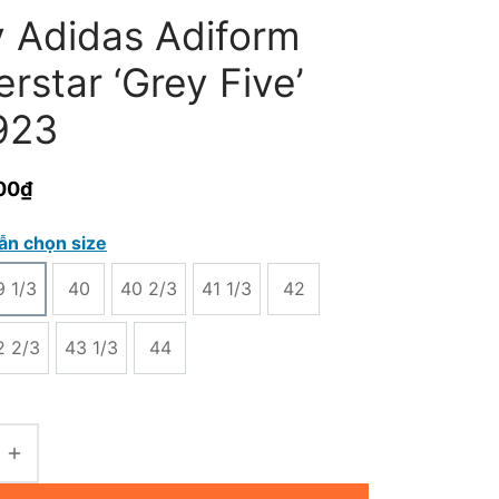
y Adidas Adiform
rstar ‘Grey Five’
923
00
₫
ẫn chọn size
9 1/3
40
40 2/3
41 1/3
42
2 2/3
43 1/3
44