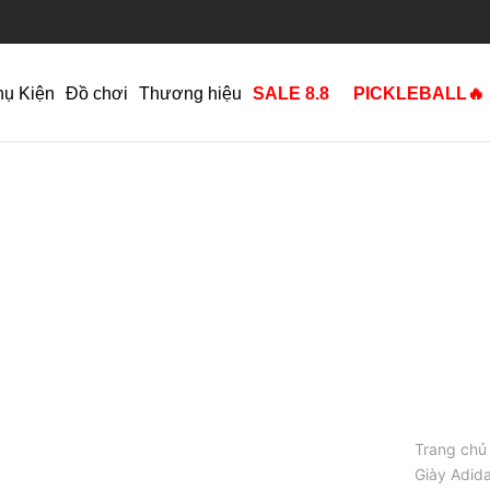
hụ Kiện
Đồ chơi
Thương hiệu
SALE 8.8
PICKLEBALL🔥
Trang chủ
Giày Adida