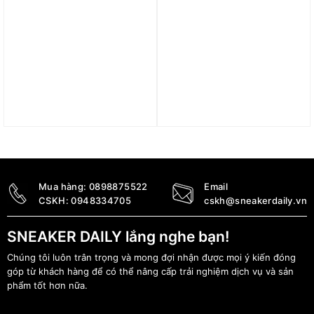
Quả bóng đá Nike
Giày Nike Air Zoom
Football Flight Premier
Victory Tour Wide ‘White’
League Bright Crimson
AQ1478-100
DN3602-101
5.890.000
₫
2.790.000
₫
Mua hàng:
0898875522
Email
CSKH:
0948334705
cskh@sneakerdaily.vn
SNEAKER DAILY lắng nghe bạn!
Chúng tôi luôn trân trọng và mong đợi nhận được mọi ý kiến đóng
góp từ khách hàng để có thể nâng cấp trải nghiệm dịch vụ và sản
phẩm tốt hơn nữa.