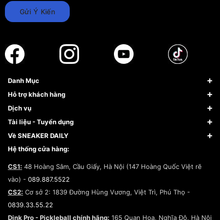
Gửi Ý Kiến
Danh Mục
Sneaker
Hỗ trợ khách hàng
Giày Bóng Rổ
FAQs & Help
Dịch vụ
Giày Nike
Về Fundiin
Tạp chí
Tài liệu - Tuyển dụng
Giày Adidas
Hướng dẫn thanh toán trả sau qua Fundiin
Dịch vụ ký gửi
Đăng ký bản quyền
Về SNEAKER DAILY
Giày Peak
Chính sách đổi trả/Hoàn tiền
Tuyển dụng
Câu chuyện về SNEAKER DAILY
Hệ thống cửa hàng:
Lego
Chính sách giao hàng/Kiểm hàng
Đăng ký Cộng Tác Viên Bán Hàng
Cam kết mua sắm
CS1:
48 Hoàng Sâm, Cầu Giấy, Hà Nội (147 Hoàng Quốc Việt rẽ
Chính sách bảo hành
Hợp tác NCC
vào) -
089.887.5522
Chính sách thanh toán
Chính sách đại lý
CS2:
Cơ sở 2: 1839 Đường Hùng Vương, Việt Trì, Phú Thọ -
Điều khoản dịch vụ
0839.33.55.22
Chính sách bảo mật
Dink Pro - Pickleball chính hãng:
165 Quan Hoa, Nghĩa Đô, Hà Nội