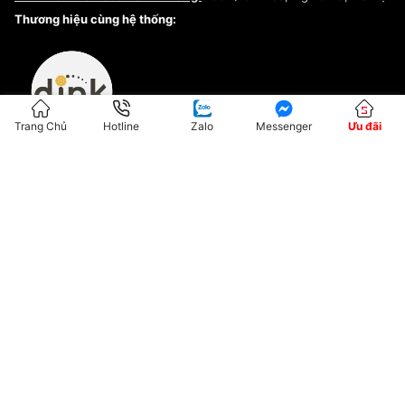
Kiểm tra tình trạng đơn hàng
Thương hiệu cùng hệ thống:
Trang Chủ
Hotline
Zalo
Messenger
Ưu đãi
ĐKKD:01G8033450 - Cấp ngày: 04/05/2023 - Nơi cấp: Hà Nội
Hộ Kinh Doanh Đại Lý Sneaker MST: 8828563711-001