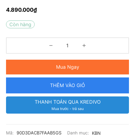
4.890.000
₫
Còn hàng
Mua Ngay
THÊM VÀO GIỎ
THANH TOÁN QUA KREDIVO
Mua trước - trả sau
Mã:
90D3DACB7FAAB5GS
Danh mục:
KBN