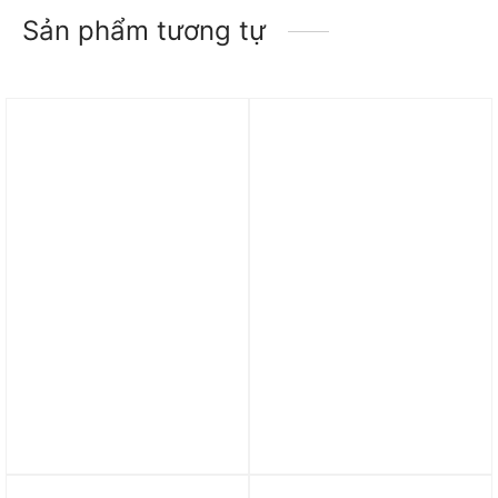
Sản phẩm tương tự
Trả góp 0%
Trả góp 0%
Giày Salomon Reelax
Giày Nike Tiempo
Slide Ultra ‘Vintage Khaki
Legend 10 Academy
Almond Milk’ L47668100
Multi-Ground Low-Top
‘Deep Jungle’ DV4337-
2.890.000
₫
002