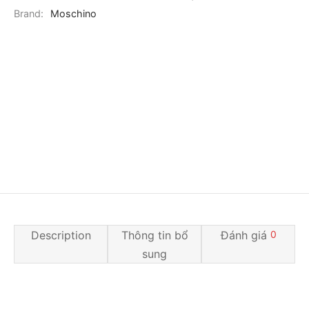
Brand:
Moschino
Description
Thông tin bổ
Đánh giá
0
sung