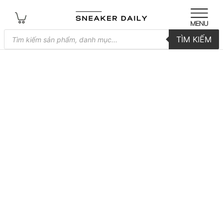
Tìm
TÌM KIẾM
kiếm
sản
phẩm