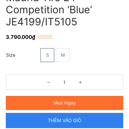
Competition ‘Blue’
JE4199/IT5105
3.790.000
₫
trên 5 dựa trên
1
đánh giá
Size
S
M
Mua Ngay
THÊM VÀO GIỎ