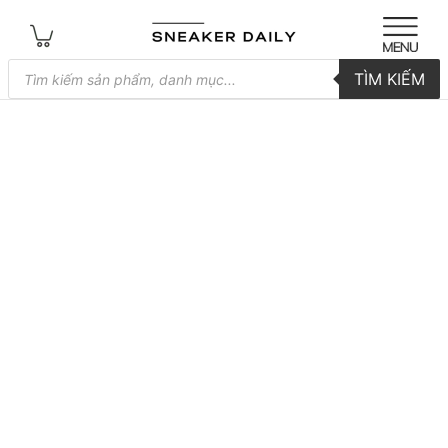
Tìm
TÌM KIẾM
kiếm
sản
phẩm