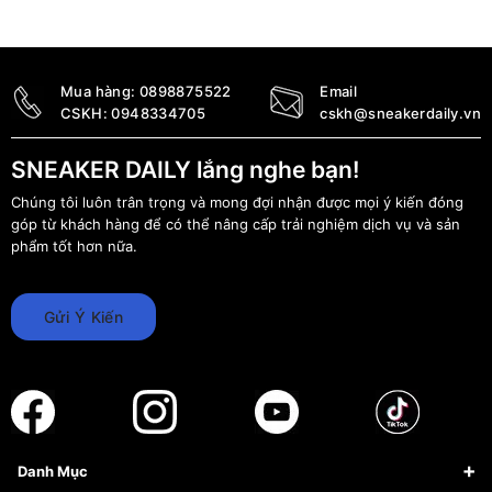
JY7613 JD0910
1.790.000
₫
1.890.000
₫
Mua hàng:
0898875522
Email
CSKH:
0948334705
cskh@sneakerdaily.vn
SNEAKER DAILY lắng nghe bạn!
Chúng tôi luôn trân trọng và mong đợi nhận được mọi ý kiến đóng
góp từ khách hàng để có thể nâng cấp trải nghiệm dịch vụ và sản
phẩm tốt hơn nữa.
Gửi Ý Kiến
Danh Mục