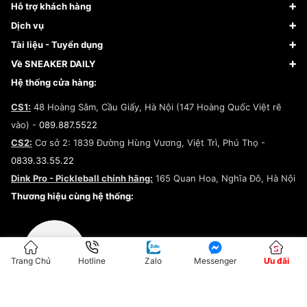
Sneaker
Hỗ trợ khách hàng
Giày Bóng Rổ
FAQs & Help
Dịch vụ
Giày Nike
Về Fundiin
Tạp chí
Tài liệu - Tuyển dụng
Giày Adidas
Hướng dẫn thanh toán trả sau qua Fundiin
Dịch vụ ký gửi
Đăng ký bản quyền
Về SNEAKER DAILY
Giày Peak
Chính sách đổi trả/Hoàn tiền
Tuyển dụng
Câu chuyện về SNEAKER DAILY
Hệ thống cửa hàng:
Lego
Chính sách giao hàng/Kiểm hàng
Đăng ký Cộng Tác Viên Bán Hàng
Cam kết mua sắm
CS1:
48 Hoàng Sâm, Cầu Giấy, Hà Nội (147 Hoàng Quốc Việt rẽ
Chính sách bảo hành
Hợp tác NCC
vào) -
089.887.5522
Chính sách thanh toán
Chính sách đại lý
CS2:
Cơ sở 2: 1839 Đường Hùng Vương, Việt Trì, Phú Thọ -
Điều khoản dịch vụ
0839.33.55.22
Chính sách bảo mật
Dink Pro - Pickleball chính hãng:
165 Quan Hoa, Nghĩa Đô, Hà Nội
Kiểm tra tình trạng đơn hàng
Thương hiệu cùng hệ thống:
Trang Chủ
Hotline
Zalo
Messenger
Ưu đãi