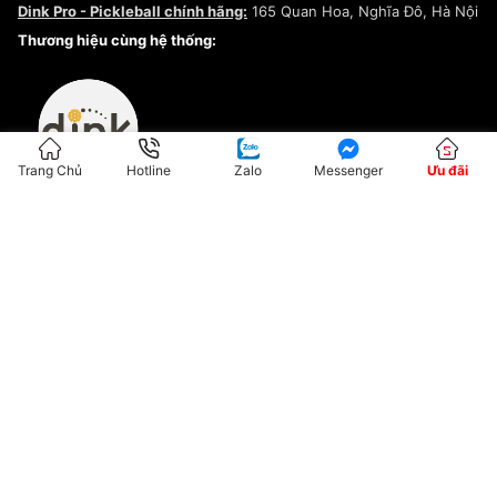
Dink Pro - Pickleball chính hãng:
165 Quan Hoa, Nghĩa Đô, Hà Nội
Kiểm tra tình trạng đơn hàng
Thương hiệu cùng hệ thống:
Trang Chủ
Hotline
Zalo
Messenger
Ưu đãi
ĐKKD:01G8033450 - Cấp ngày: 04/05/2023 - Nơi cấp: Hà Nội
Hộ Kinh Doanh Đại Lý Sneaker MST: 8828563711-001