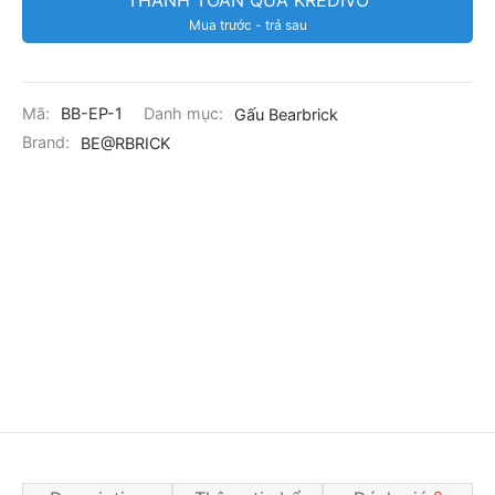
Mua trước - trả sau
Mã:
BB-EP-1
Danh mục:
Gấu Bearbrick
Brand:
BE@RBRICK