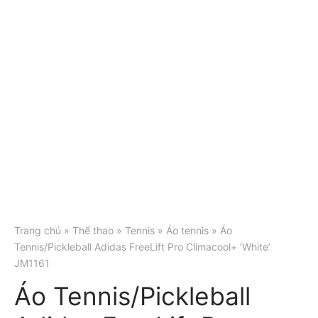
Trang chủ
»
Thể thao
»
Tennis
»
Áo tennis
» Áo
Tennis/Pickleball Adidas FreeLift Pro Climacool+ ‘White’
JM1161
Áo Tennis/Pickleball