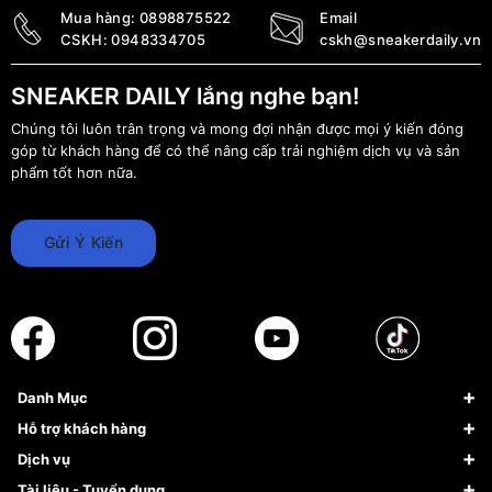
Mua hàng:
0898875522
Email
CSKH:
0948334705
cskh@sneakerdaily.vn
SNEAKER DAILY lắng nghe bạn!
Chúng tôi luôn trân trọng và mong đợi nhận được mọi ý kiến đóng
góp từ khách hàng để có thể nâng cấp trải nghiệm dịch vụ và sản
phẩm tốt hơn nữa.
Gửi Ý Kiến
Danh Mục
Sneaker
Hỗ trợ khách hàng
Giày Bóng Rổ
FAQs & Help
Dịch vụ
Giày Nike
Về Fundiin
Tạp chí
Tài liệu - Tuyển dụng