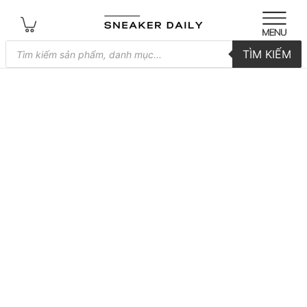
Tìm
TÌM KIẾM
kiếm
sản
phẩm