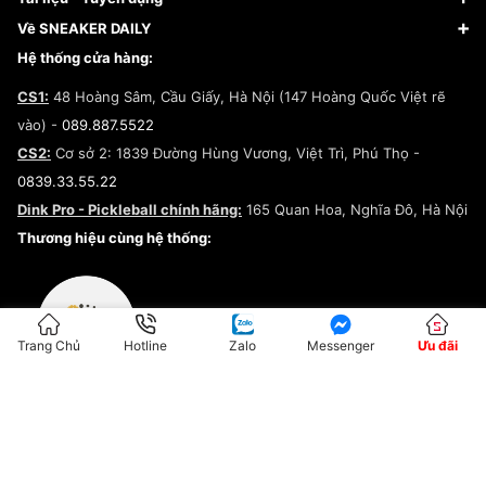
Giày Adidas
Hướng dẫn thanh toán trả sau qua Fundiin
Dịch vụ ký gửi
Đăng ký bản quyền
Về SNEAKER DAILY
Giày Peak
Chính sách đổi trả/Hoàn tiền
Tuyển dụng
Câu chuyện về SNEAKER DAILY
Hệ thống cửa hàng:
Lego
Chính sách giao hàng/Kiểm hàng
Đăng ký Cộng Tác Viên Bán Hàng
Cam kết mua sắm
CS1:
48 Hoàng Sâm, Cầu Giấy, Hà Nội (147 Hoàng Quốc Việt rẽ
Chính sách bảo hành
Hợp tác NCC
vào) -
089.887.5522
Chính sách thanh toán
Chính sách đại lý
CS2:
Cơ sở 2: 1839 Đường Hùng Vương, Việt Trì, Phú Thọ -
Điều khoản dịch vụ
0839.33.55.22
Chính sách bảo mật
Dink Pro - Pickleball chính hãng:
165 Quan Hoa, Nghĩa Đô, Hà Nội
Kiểm tra tình trạng đơn hàng
Thương hiệu cùng hệ thống:
Trang Chủ
Hotline
Zalo
Messenger
Ưu đãi
ĐKKD:01G8033450 - Cấp ngày: 04/05/2023 - Nơi cấp: Hà Nội