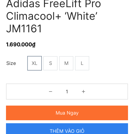
Adidas FreeLift Pro
Climacool+ ‘White’
JM1161
1.690.000
₫
Size
XL
S
M
L
Mua Ngay
THÊM VÀO GIỎ