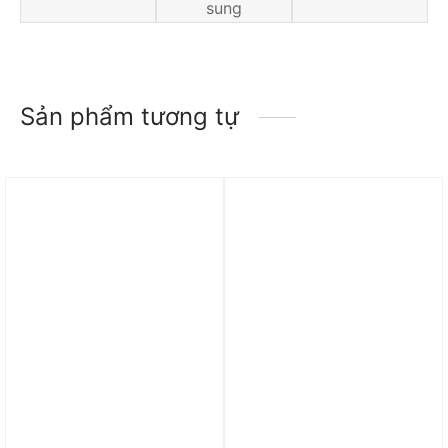
sung
Sản phẩm tương tự
Trả góp 0%
Trả góp 0%
Áo Nike Men’s Dri-FIT
Áo Nike NOCTA Opal