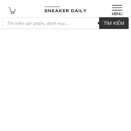
Tìm
TÌM KIẾM
kiếm
sản
phẩm