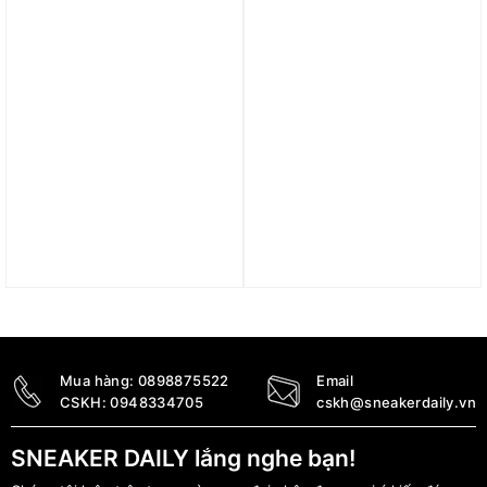
Áo Nike ACG Male Studio
Áo Paris Saint-Germain
Shot FZ5278-121
2024/25 Stadium Away
Men’s Nike Dri-FIT
1.490.000
₫
Football Replica Shirt
FN8781-101
2.890.000
₫
Mua hàng:
0898875522
Email
CSKH:
0948334705
cskh@sneakerdaily.vn
SNEAKER DAILY lắng nghe bạn!