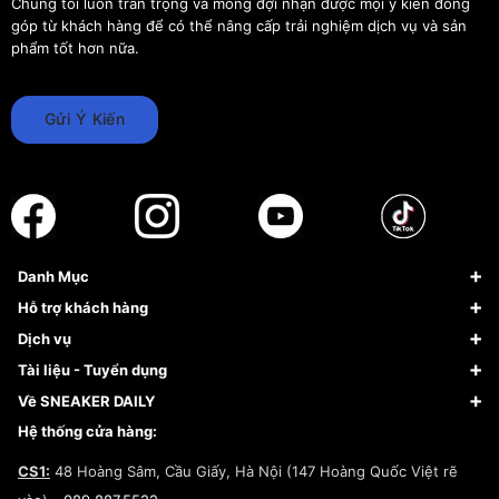
Chúng tôi luôn trân trọng và mong đợi nhận được mọi ý kiến đóng
góp từ khách hàng để có thể nâng cấp trải nghiệm dịch vụ và sản
phẩm tốt hơn nữa.
Gửi Ý Kiến
Danh Mục
Sneaker
Hỗ trợ khách hàng
Giày Bóng Rổ
FAQs & Help
Dịch vụ
Giày Nike
Về Fundiin
Tạp chí
Tài liệu - Tuyển dụng
Giày Adidas
Hướng dẫn thanh toán trả sau qua Fundiin
Dịch vụ ký gửi
Đăng ký bản quyền
Về SNEAKER DAILY
Giày Peak
Chính sách đổi trả/Hoàn tiền
Tuyển dụng
Câu chuyện về SNEAKER DAILY
Hệ thống cửa hàng:
Lego
Chính sách giao hàng/Kiểm hàng
Đăng ký Cộng Tác Viên Bán Hàng
Cam kết mua sắm
CS1:
48 Hoàng Sâm, Cầu Giấy, Hà Nội (147 Hoàng Quốc Việt rẽ
Chính sách bảo hành
Hợp tác NCC