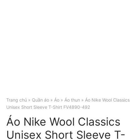
Trang chủ
»
Quần áo
»
Áo
»
Áo thun
» Áo Nike Wool Classics
Unisex Short Sleeve T-Shirt FV4890-492
Áo Nike Wool Classics
Unisex Short Sleeve T-