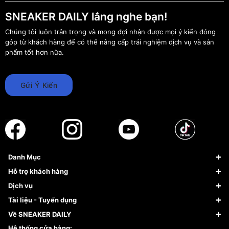
SNEAKER DAILY lắng nghe bạn!
Chúng tôi luôn trân trọng và mong đợi nhận được mọi ý kiến đóng
góp từ khách hàng để có thể nâng cấp trải nghiệm dịch vụ và sản
phẩm tốt hơn nữa.
Gửi Ý Kiến
Danh Mục
Sneaker
Hỗ trợ khách hàng
Giày Bóng Rổ
FAQs & Help
Dịch vụ
Giày Nike
Về Fundiin
Tạp chí
Tài liệu - Tuyển dụng
Giày Adidas
Hướng dẫn thanh toán trả sau qua Fundiin
Dịch vụ ký gửi
Đăng ký bản quyền
Về SNEAKER DAILY
Giày Peak
Chính sách đổi trả/Hoàn tiền
Tuyển dụng
Câu chuyện về SNEAKER DAILY
Hệ thống cửa hàng: