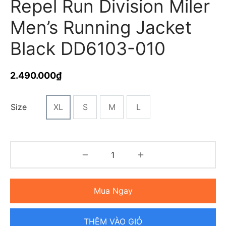
Repel Run Division Miler
Men’s Running Jacket
Black DD6103-010
2.490.000
₫
Size
XL
S
M
L
Mua Ngay
THÊM VÀO GIỎ