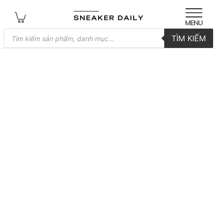
Tìm
TÌM KIẾM
kiếm
sản
phẩm