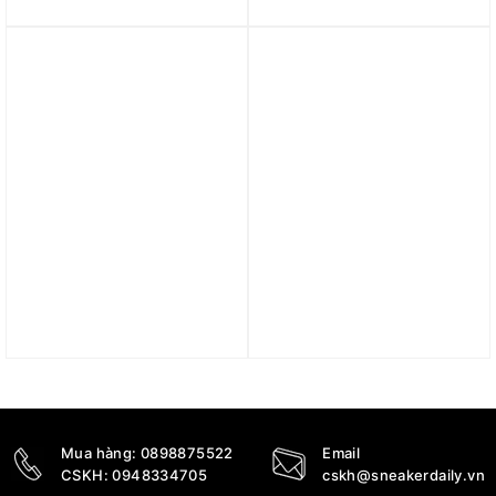
Repel UV Running Jacket
Football Tracksuit Jacket
FN5926-010
‘Blue’ DV9774-455
3.990.000
₫
2.490.000
₫
Trả góp 0%
Trả góp 0%
Áo Jordan x A Ma
Áo Nike Sportswear
Maniére men’s jacket
“LNY” Big Kids’ Varsity
HF4354-440
Jacket FZ6416-010
6.690.000
₫
4.490.000
₫
Mua hàng:
0898875522
Email
CSKH:
0948334705
cskh@sneakerdaily.vn