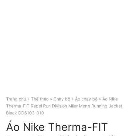
Trang chủ
»
Thể thao
»
Chạy bộ
»
Áo chạy bộ
» Áo Nike
Therma-FIT Repel Run Division Miler Men’s Running Jacket
Black DD6103-010
Áo Nike Therma-FIT