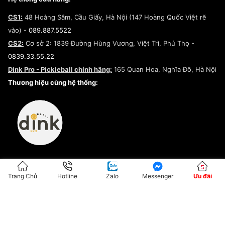
Lego
Chính sách giao hàng/Kiểm hàng
Đăng ký Cộng Tác Viên Bán Hàng
Cam kết mua sắm
CS1:
48 Hoàng Sâm, Cầu Giấy, Hà Nội (147 Hoàng Quốc Việt rẽ
Chính sách bảo hành
Hợp tác NCC
vào) -
089.887.5522
Chính sách thanh toán
Chính sách đại lý
CS2:
Cơ sở 2: 1839 Đường Hùng Vương, Việt Trì, Phú Thọ -
Điều khoản dịch vụ
0839.33.55.22
Chính sách bảo mật
Dink Pro - Pickleball chính hãng:
165 Quan Hoa, Nghĩa Đô, Hà Nội
Kiểm tra tình trạng đơn hàng
Thương hiệu cùng hệ thống:
Trang Chủ
Hotline
Zalo
Messenger
Ưu đãi
ĐKKD:01G8033450 - Cấp ngày: 04/05/2023 - Nơi cấp: Hà Nội
Hộ Kinh Doanh Đại Lý Sneaker MST: 8828563711-001