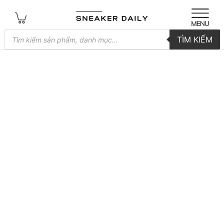
Tìm
TÌM KIẾM
kiếm
sản
phẩm