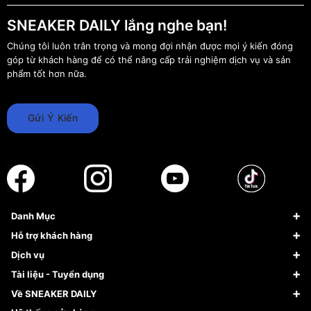
SNEAKER DAILY lắng nghe bạn!
Chúng tôi luôn trân trọng và mong đợi nhận được mọi ý kiến đóng
góp từ khách hàng để có thể nâng cấp trải nghiệm dịch vụ và sản
phẩm tốt hơn nữa.
Gửi Ý Kiến
Danh Mục
Sneaker
Hỗ trợ khách hàng
Giày Bóng Rổ
FAQs & Help
Dịch vụ
Giày Nike
Về Fundiin
Tạp chí
Tài liệu - Tuyển dụng
Giày Adidas
Hướng dẫn thanh toán trả sau qua Fundiin
Dịch vụ ký gửi
Đăng ký bản quyền
Về SNEAKER DAILY
Giày Peak
Chính sách đổi trả/Hoàn tiền
Tuyển dụng