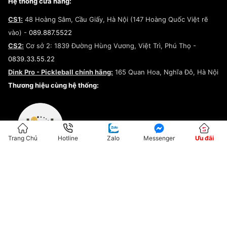
Câu chuyện về SNEAKER DAILY
Hệ thống cửa hàng:
Lego
Chính sách giao hàng/Kiểm hàng
Đăng ký Cộng Tác Viên Bán Hàng
Cam kết mua sắm
CS1:
48 Hoàng Sâm, Cầu Giấy, Hà Nội (147 Hoàng Quốc Việt rẽ
Chính sách bảo hành
Hợp tác NCC
vào) -
089.887.5522
Chính sách thanh toán
Chính sách đại lý
CS2:
Cơ sở 2: 1839 Đường Hùng Vương, Việt Trì, Phú Thọ -
Điều khoản dịch vụ
0839.33.55.22
Chính sách bảo mật
Dink Pro - Pickleball chính hãng:
165 Quan Hoa, Nghĩa Đô, Hà Nội
Kiểm tra tình trạng đơn hàng
Thương hiệu cùng hệ thống:
Trang Chủ
Hotline
Zalo
Messenger
Ưu đãi
ĐKKD:01G8033450 - Cấp ngày: 04/05/2023 - Nơi cấp: Hà Nội
Hộ Kinh Doanh Đại Lý Sneaker MST: 8828563711-001