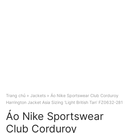
Trang chủ
»
Jackets
» Áo Nike Sportswear Club Corduroy
Harrington Jacket Asia Sizing ‘Light British Tan’ FZ0632-281
Áo Nike Sportswear
Club Corduroy