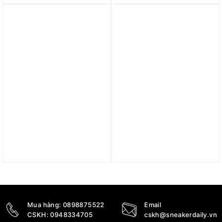
HF7821-010
12.790.000
₫
3.090.000
₫
Trả góp 0%
Trả góp 0%
Áo Nike Trail Aireez
Áo Nike APS Men’s UV
Men’s Running Jacket
Repel Lightweight
FN4003-121
Versatile Jacket FN3873-
010
2.390.000
₫
4.200.000
₫
Mua hàng:
0898875522
Email
CSKH:
0948334705
cskh@sneakerdaily.vn