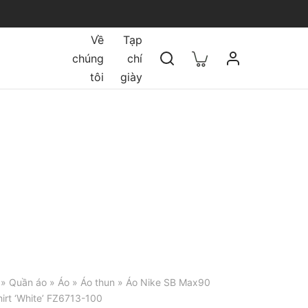
Về
Tạp
chúng
chí
tôi
giày
»
Quần áo
»
Áo
»
Áo thun
» Áo Nike SB Max90
irt ‘White’ FZ6713-100