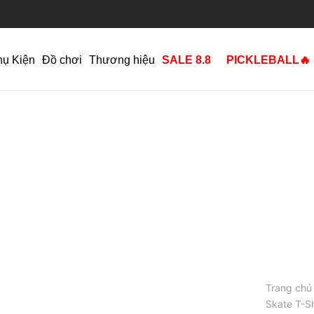
hụ Kiện
Đồ chơi
Thương hiệu
SALE 8.8
PICKLEBALL🔥
Trang chủ
Skate T-Sh