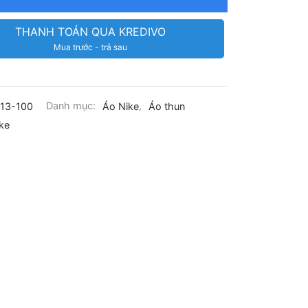
THANH TOÁN QUA KREDIVO
Mua trước - trả sau
13-100
Danh mục:
Áo Nike
,
Áo thun
ke