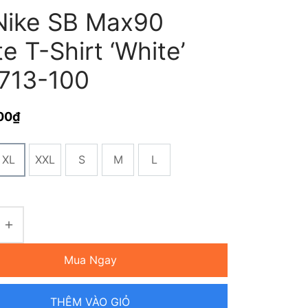
Nike SB Max90
e T-Shirt ‘White’
713-100
00
₫
XL
XXL
S
M
L
Mua Ngay
THÊM VÀO GIỎ