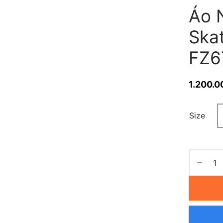
Áo 
Skat
FZ6
1.200.0
Size