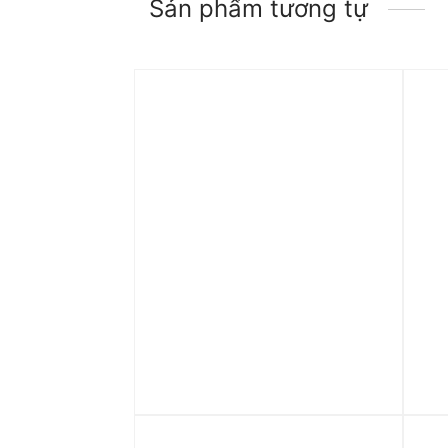
Sản phẩm tương tự
Trả góp 0%
Tr
Áo Atlético Madrid 2024/25
Áo
Stadium Away Men’s Nike
T-
Dri-FIT Football Replica Shirt
FN8777-018
2.890.000
₫