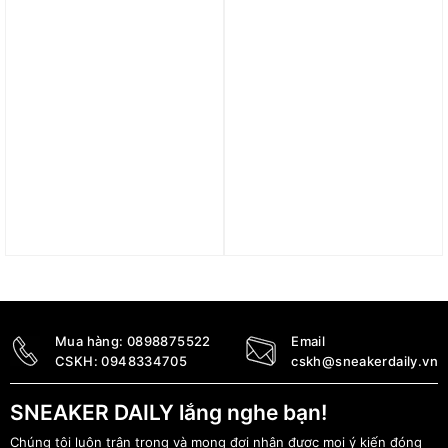
Trả góp 0%
Trả góp 0%
Áo Nike Therma-Fit
Áo Nike Sportswear
‘Charcoal Ash’ CU7272-
Premium Essentials Men’s
071
oversized t-shirt
HF9607-370
2.090.000
₫
1.490.000
₫
Mua hàng:
0898875522
Email
CSKH:
0948334705
cskh@sneakerdaily.vn
SNEAKER DAILY lắng nghe bạn!
Chúng tôi luôn trân trọng và mong đợi nhận được mọi ý kiến đóng