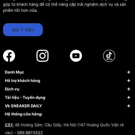
góp từ khách hàng để có thể nâng cấp trải nghiệm dịch vụ và sản
phẩm tốt hơn nữa.
Gửi Ý Kiến
Danh Mục
Sneaker
Hỗ trợ khách hàng
Giày Bóng Rổ
FAQs & Help
Dịch vụ
Giày Nike
Về Fundiin
Tạp chí
Tài liệu - Tuyển dụng
Giày Adidas
Hướng dẫn thanh toán trả sau qua Fundiin
Dịch vụ ký gửi
Đăng ký bản quyền
Về SNEAKER DAILY
Giày Peak
Chính sách đổi trả/Hoàn tiền
Tuyển dụng
Câu chuyện về SNEAKER DAILY
Hệ thống cửa hàng:
Lego
Chính sách giao hàng/Kiểm hàng
Đăng ký Cộng Tác Viên Bán Hàng
Cam kết mua sắm
CS1:
48 Hoàng Sâm, Cầu Giấy, Hà Nội (147 Hoàng Quốc Việt rẽ
Chính sách bảo hành
Hợp tác NCC
vào) -
089.887.5522