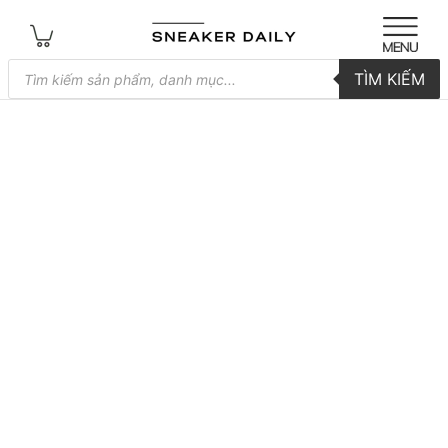
Tìm
TÌM KIẾM
kiếm
sản
phẩm