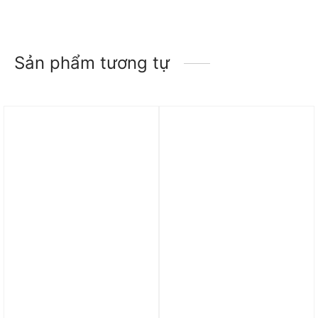
Sản phẩm tương tự
Trả góp 0%
Trả góp 0%
Áo Nike Life Men’s Short
Áo Nike Zenvy Rib –
Sleeve Knit Top FN2646-
Women’s Dri-FIT Short-