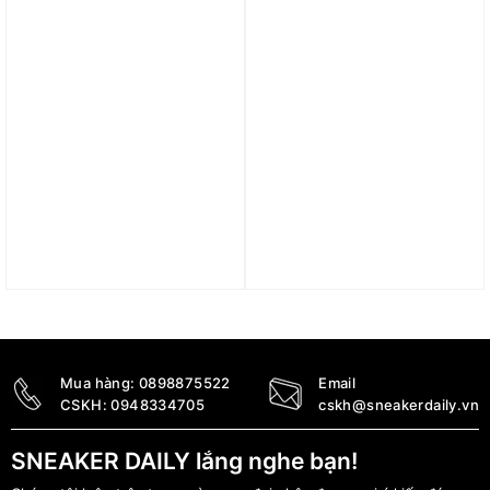
Trả góp 0%
Trả góp 0%
Áo Nike AS Korea Dry
Áo Nike Sportwear
ADV Strike Elite Drill Top
Therma-FIT ADV Tech
Men’s Shirt Asia-Fit NWT
Pack Women’s Pull-on
FJ1937-418
Hoodie DV8239-010
3.100.000
₫
4.390.000
₫
Mua hàng:
0898875522
Email
CSKH:
0948334705
cskh@sneakerdaily.vn
SNEAKER DAILY lắng nghe bạn!