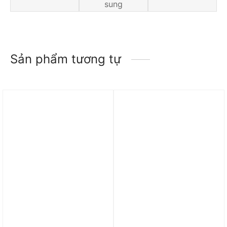
sung
Sản phẩm tương tự
Trả góp 0%
Trả góp 0%
Áo Nike Sportswear
Áo Nike SB Skate T-Shirt