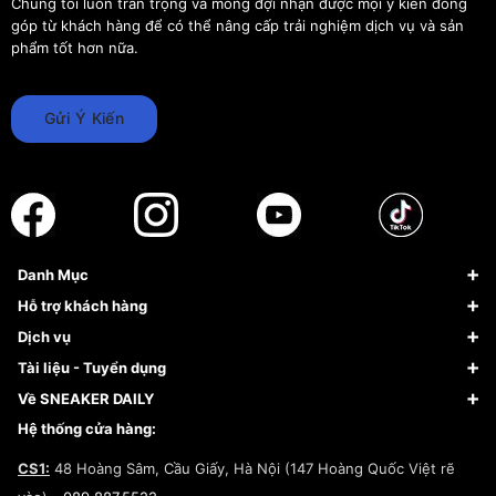
Chúng tôi luôn trân trọng và mong đợi nhận được mọi ý kiến đóng
góp từ khách hàng để có thể nâng cấp trải nghiệm dịch vụ và sản
phẩm tốt hơn nữa.
Gửi Ý Kiến
Danh Mục
Sneaker
Hỗ trợ khách hàng
Giày Bóng Rổ
FAQs & Help
Dịch vụ
Giày Nike
Về Fundiin
Tạp chí
Tài liệu - Tuyển dụng
Giày Adidas
Hướng dẫn thanh toán trả sau qua Fundiin
Dịch vụ ký gửi
Đăng ký bản quyền
Về SNEAKER DAILY
Giày Peak
Chính sách đổi trả/Hoàn tiền
Tuyển dụng
Câu chuyện về SNEAKER DAILY
Hệ thống cửa hàng:
Lego
Chính sách giao hàng/Kiểm hàng
Đăng ký Cộng Tác Viên Bán Hàng
Cam kết mua sắm
CS1:
48 Hoàng Sâm, Cầu Giấy, Hà Nội (147 Hoàng Quốc Việt rẽ
Chính sách bảo hành
Hợp tác NCC