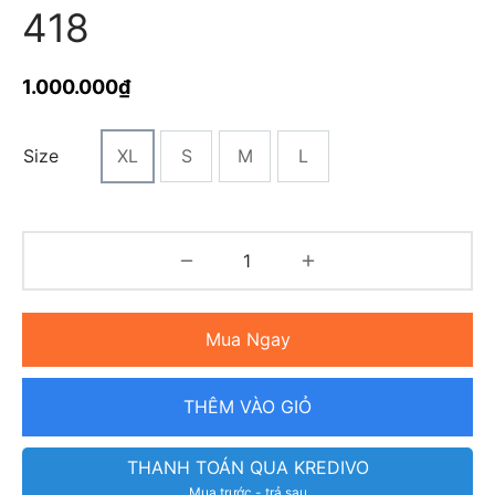
418
1.000.000
₫
Size
XL
S
M
L
Mua Ngay
THÊM VÀO GIỎ
THANH TOÁN QUA KREDIVO
Mua trước - trả sau