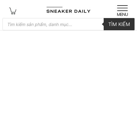
Tìm
TÌM KIẾM
kiếm
sản
phẩm