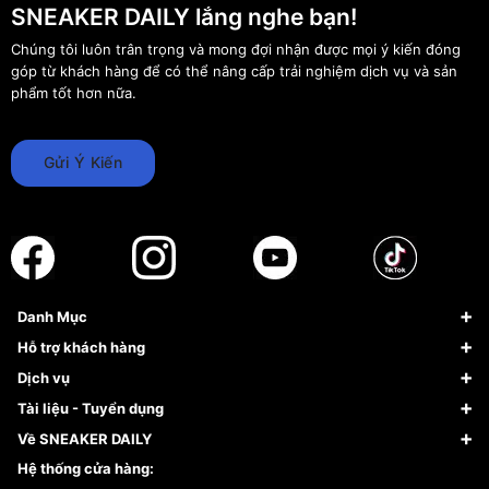
SNEAKER DAILY lắng nghe bạn!
Chúng tôi luôn trân trọng và mong đợi nhận được mọi ý kiến đóng
góp từ khách hàng để có thể nâng cấp trải nghiệm dịch vụ và sản
phẩm tốt hơn nữa.
Gửi Ý Kiến
Danh Mục
Sneaker
Hỗ trợ khách hàng
Giày Bóng Rổ
FAQs & Help
Dịch vụ
Giày Nike
Về Fundiin
Tạp chí
Tài liệu - Tuyển dụng
Giày Adidas
Hướng dẫn thanh toán trả sau qua Fundiin
Dịch vụ ký gửi
Đăng ký bản quyền
Về SNEAKER DAILY
Giày Peak
Chính sách đổi trả/Hoàn tiền
Tuyển dụng
Câu chuyện về SNEAKER DAILY
Hệ thống cửa hàng:
Lego