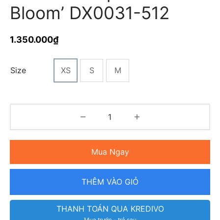
Bloom’ DX0031-512
1.350.000
₫
Size
XS
S
M
Mua Ngay
THÊM VÀO GIỎ
THANH TOÁN QUA KREDIVO
Mua trước - trả sau