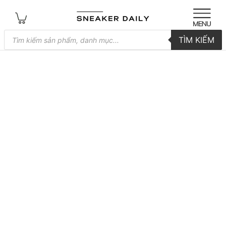
Tìm
TÌM KIẾM
kiếm
sản
phẩm