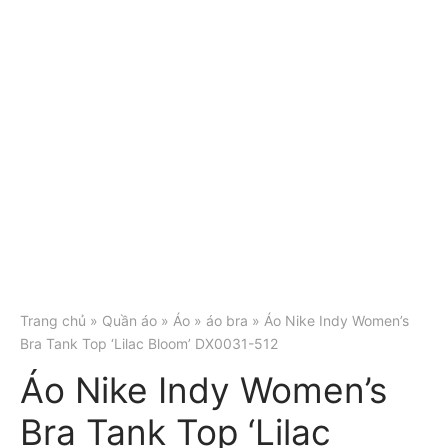
Trang chủ
»
Quần áo
»
Áo
»
áo bra
» Áo Nike Indy Women’s
Bra Tank Top ‘Lilac Bloom’ DX0031-512
Áo Nike Indy Women’s
Bra Tank Top ‘Lilac