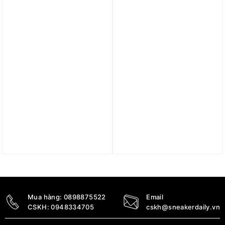
1.190.000
₫
1.210.000
₫
Trả góp 0%
Trả góp 0%
Áo Nike Indy Women’s
Áo adidas
Bra Tank Top ‘Lilac
Ultimateadidas Run
Bloom’ DX0031-512
Medium-Support Bra –
Black IT6693
1.350.000
₫
1.390.000
₫
Mua hàng:
0898875522
Email
CSKH:
0948334705
cskh@sneakerdaily.vn