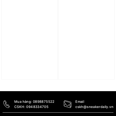
1.890.000
₫
2.390.000
₫
Trả góp 0%
Áo nike sportswear plush
Áo Phoenix Suns
women pullover hoodie
Sportlight Nike Dri-FIT
DQ6841-133
NBA Men’s Sleeveless
Hoodie HJ9186-566
2.790.000
₫
1.690.000
₫
Mua hàng:
0898875522
Email
CSKH:
0948334705
cskh@sneakerdaily.vn