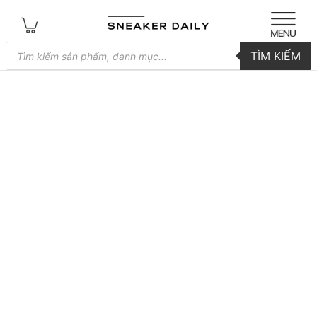
Tìm
TÌM KIẾM
kiếm
sản
phẩm