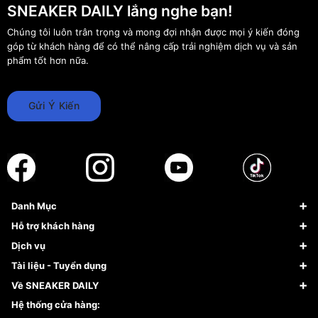
SNEAKER DAILY lắng nghe bạn!
Chúng tôi luôn trân trọng và mong đợi nhận được mọi ý kiến đóng
góp từ khách hàng để có thể nâng cấp trải nghiệm dịch vụ và sản
phẩm tốt hơn nữa.
Gửi Ý Kiến
Danh Mục
Sneaker
Hỗ trợ khách hàng
Giày Bóng Rổ
FAQs & Help
Dịch vụ
Giày Nike
Về Fundiin
Tạp chí
Tài liệu - Tuyển dụng
Giày Adidas
Hướng dẫn thanh toán trả sau qua Fundiin
Dịch vụ ký gửi
Đăng ký bản quyền
Về SNEAKER DAILY
Giày Peak
Chính sách đổi trả/Hoàn tiền
Tuyển dụng
Câu chuyện về SNEAKER DAILY
Hệ thống cửa hàng:
Lego