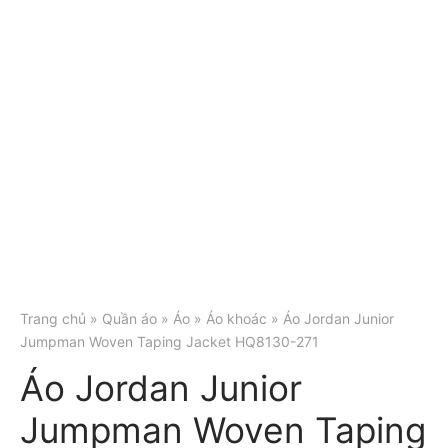
Trang chủ
»
Quần áo
»
Áo
»
Áo khoác
» Áo Jordan Junior
Jumpman Woven Taping Jacket HQ8130-271
Áo Jordan Junior
Jumpman Woven Taping