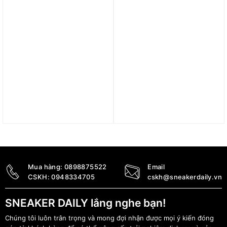
Áo Jordan Dri-FIT Sport
Áo Air Jordan Sport
Men’s Full-Zip Hoodie
Fleece Hooded Top
FN5847-010
‘Baroque Brown’ (W)
FB4610-259
3.490.000
₫
3.690.000
₫
Mua hàng:
0898875522
Email
CSKH:
0948334705
cskh@sneakerdaily.vn
SNEAKER DAILY lắng nghe bạn!
Chúng tôi luôn trân trọng và mong đợi nhận được mọi ý kiến đóng