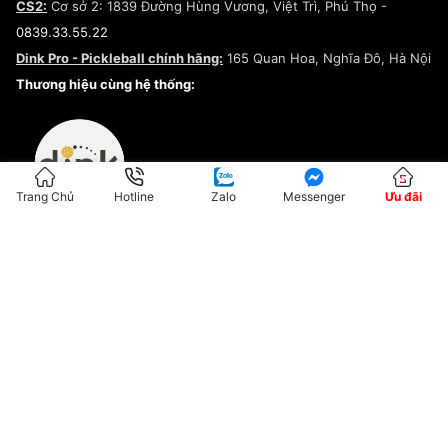
CS2:
Cơ sở 2: 1839 Đường Hùng Vương, Việt Trì, Phú Thọ -
Điều khoản dịch vụ
0839.33.55.22
Chính sách bảo mật
Dink Pro - Pickleball chính hãng:
165 Quan Hoa, Nghĩa Đô, Hà Nội
Kiểm tra tình trạng đơn hàng
Thương hiệu cùng hệ thống:
Trang Chủ
Hotline
Zalo
Messenger
Ưu đãi
ĐKKD:01G8033450 - Cấp ngày: 04/05/2023 - Nơi cấp: Hà Nội
Hộ Kinh Doanh Đại Lý Sneaker MST: 8828563711-001