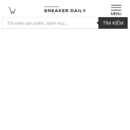
Tìm
TÌM KIẾM
kiếm
sản
phẩm