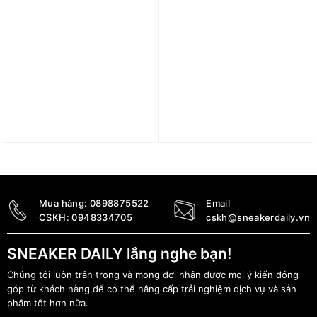
Áo Air Jordan x Nina
Áo Jordan Women’s
Chanel Abney Fleece
Graphic Girlfriend T-Shirt
Hoodie FZ7514-806
FV7135-010
3.890.000
₫
1.090.000
₫
Mua hàng:
0898875522
Email
CSKH:
0948334705
cskh@sneakerdaily.vn
SNEAKER DAILY lắng nghe bạn!
Chúng tôi luôn trân trọng và mong đợi nhận được mọi ý kiến đóng
góp từ khách hàng để có thể nâng cấp trải nghiệm dịch vụ và sản
phẩm tốt hơn nữa.