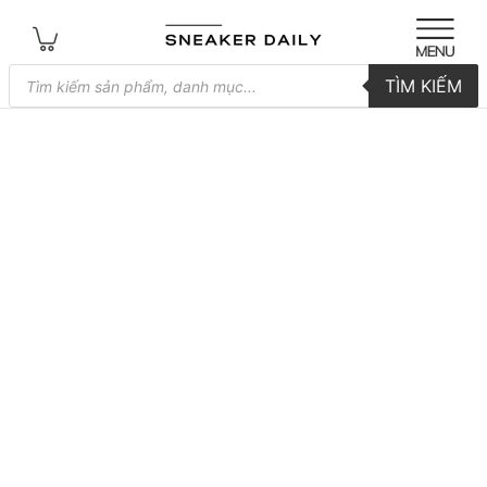
Tìm
TÌM KIẾM
kiếm
sản
phẩm