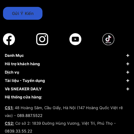
Gửi Ý Kiến
Danh Mục
Sneaker
Hỗ trợ khách hàng
Giày Bóng Rổ
FAQs & Help
Dịch vụ
Giày Nike
Về Fundiin
Tạp chí
Tài liệu - Tuyển dụng
Giày Adidas
Hướng dẫn thanh toán trả sau qua Fundiin
Dịch vụ ký gửi
Đăng ký bản quyền
Về SNEAKER DAILY
Giày Peak
Chính sách đổi trả/Hoàn tiền
Tuyển dụng
Câu chuyện về SNEAKER DAILY
Hệ thống cửa hàng:
Lego
Chính sách giao hàng/Kiểm hàng
Đăng ký Cộng Tác Viên Bán Hàng
Cam kết mua sắm
CS1:
48 Hoàng Sâm, Cầu Giấy, Hà Nội (147 Hoàng Quốc Việt rẽ
Chính sách bảo hành
Hợp tác NCC
vào) -
089.887.5522
Chính sách thanh toán
Chính sách đại lý
CS2:
Cơ sở 2: 1839 Đường Hùng Vương, Việt Trì, Phú Thọ -
Điều khoản dịch vụ
0839.33.55.22