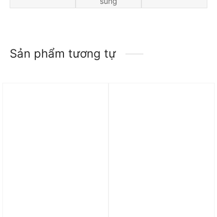
sung
Sản phẩm tương tự
Trả góp 0%
Trả góp 0%
Áo Jordan Women’s
Áo khoác Jordan