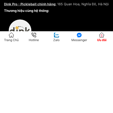
Chính sách bảo mật
Dink Pro - Pickleball chính hãng:
165 Quan Hoa, Nghĩa Đô, Hà Nội
Kiểm tra tình trạng đơn hàng
Thương hiệu cùng hệ thống:
Trang Chủ
Hotline
Zalo
Messenger
Ưu đãi
ĐKKD:01G8033450 - Cấp ngày: 04/05/2023 - Nơi cấp: Hà Nội
Hộ Kinh Doanh Đại Lý Sneaker MST: 8828563711-001