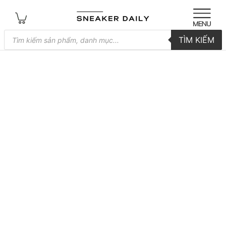
Tìm
TÌM KIẾM
kiếm
sản
phẩm