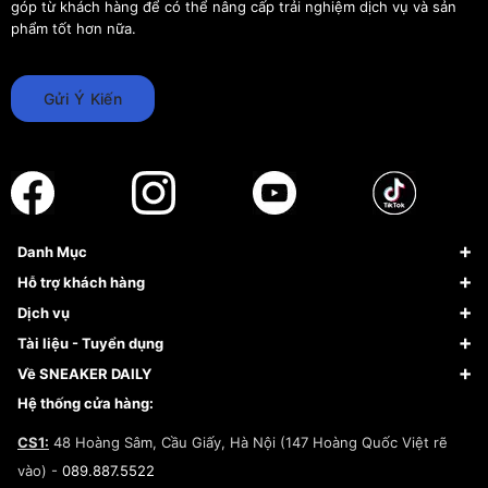
góp từ khách hàng để có thể nâng cấp trải nghiệm dịch vụ và sản
phẩm tốt hơn nữa.
Gửi Ý Kiến
Danh Mục
Sneaker
Hỗ trợ khách hàng
Giày Bóng Rổ
FAQs & Help
Dịch vụ
Giày Nike
Về Fundiin
Tạp chí
Tài liệu - Tuyển dụng
Giày Adidas
Hướng dẫn thanh toán trả sau qua Fundiin
Dịch vụ ký gửi
Đăng ký bản quyền
Về SNEAKER DAILY
Giày Peak
Chính sách đổi trả/Hoàn tiền
Tuyển dụng
Câu chuyện về SNEAKER DAILY
Hệ thống cửa hàng:
Lego
Chính sách giao hàng/Kiểm hàng
Đăng ký Cộng Tác Viên Bán Hàng
Cam kết mua sắm
CS1:
48 Hoàng Sâm, Cầu Giấy, Hà Nội (147 Hoàng Quốc Việt rẽ
Chính sách bảo hành
Hợp tác NCC
vào) -
089.887.5522
Chính sách thanh toán
Chính sách đại lý