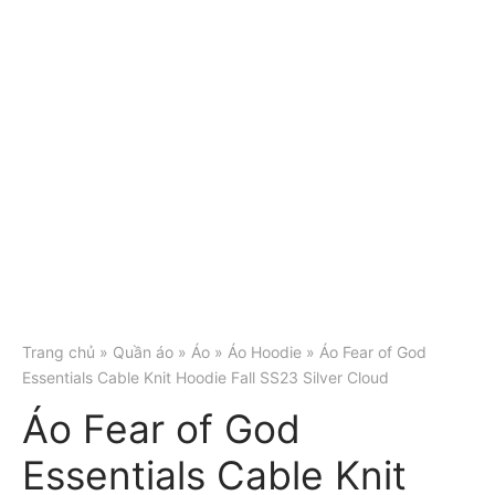
Trang chủ
»
Quần áo
»
Áo
»
Áo Hoodie
» Áo Fear of God
Essentials Cable Knit Hoodie Fall SS23 Silver Cloud
Áo Fear of God
Essentials Cable Knit