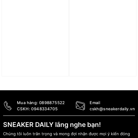
Trả góp 0%
Trả góp 0%
Áo Fear Of God
Áo Polo Fear of God
Essentials SS23
Essentials Harvest
Sycamore Tee
2.890.000
₫
2.490.000
₫
Mua hàng:
0898875522
Email
CSKH:
0948334705
cskh@sneakerdaily.vn
SNEAKER DAILY lắng nghe bạn!
Chúng tôi luôn trân trọng và mong đợi nhận được mọi ý kiến đóng