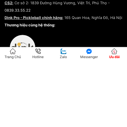
CS2:
Cơ sở 2: 1839 Đường Hùng Vương, Việt Trì, Phú Thọ -
Điều khoản dịch vụ
0839.33.55.22
Chính sách bảo mật
Dink Pro - Pickleball chính hãng:
165 Quan Hoa, Nghĩa Đô, Hà Nội
Kiểm tra tình trạng đơn hàng
Thương hiệu cùng hệ thống:
Trang Chủ
Hotline
Zalo
Messenger
Ưu đãi
ĐKKD:01G8033450 - Cấp ngày: 04/05/2023 - Nơi cấp: Hà Nội
Hộ Kinh Doanh Đại Lý Sneaker MST: 8828563711-001