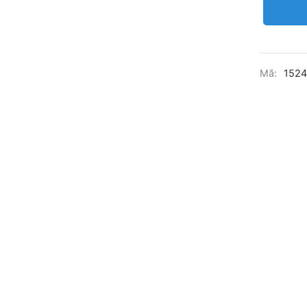
Mã:
152