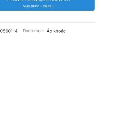
Mua trước - trả sau
4C5601-4
Danh mục:
Áo khoác