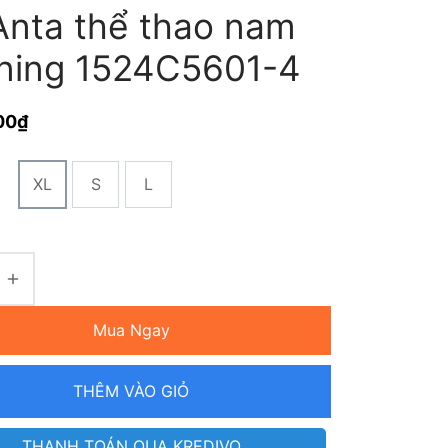
Anta thể thao nam
ning 1524C5601-4
00
₫
XL
S
L
Mua Ngay
THÊM VÀO GIỎ
THANH TOÁN QUA KREDIVO