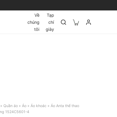
Về
Tạp
chúng
chí
tôi
giày
»
Quần áo
»
Áo
»
Áo khoác
» Áo Anta thể thao
ing 1524C5601-4