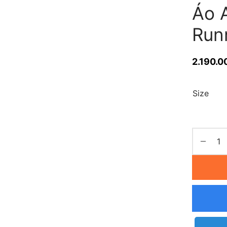
Áo 
Run
2.190.0
Size