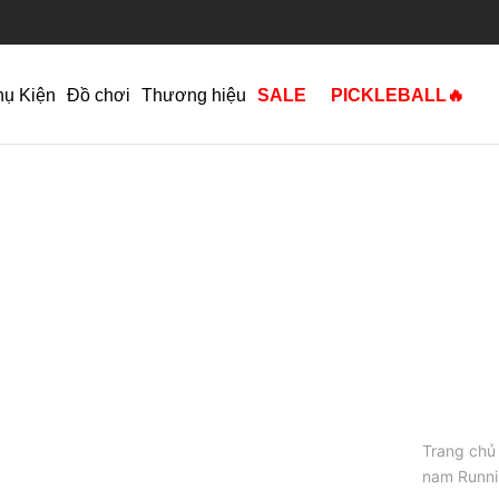
hụ Kiện
Đồ chơi
Thương hiệu
SALE
PICKLEBALL🔥
Trang chủ
nam Runn