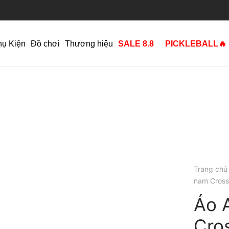
hụ Kiện
Đồ chơi
Thương hiệu
SALE 8.8
PICKLEBALL🔥
Trang chủ
nam Cross
Áo 
Cros