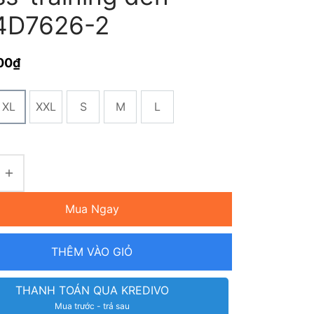
4D7626-2
00
₫
XL
XXL
S
M
L
Mua Ngay
THÊM VÀO GIỎ
THANH TOÁN QUA KREDIVO
Mua trước - trả sau