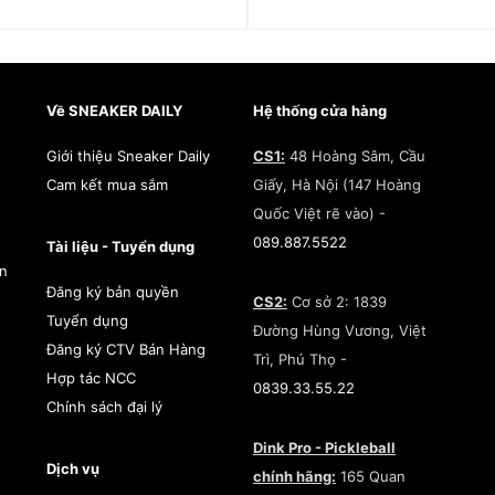
IN1576
2.190.000
₫
1.790.000
₫
Về SNEAKER DAILY
Hệ thống cửa hàng
Giới thiệu Sneaker Daily
CS1:
48 Hoàng Sâm, Cầu
Cam kết mua sắm
Giấy, Hà Nội (147 Hoàng
Quốc Việt rẽ vào) -
089.887.5522
Tài liệu - Tuyển dụng
àn
Đăng ký bản quyền
CS2:
Cơ sở 2: 1839
Tuyển dụng
Đường Hùng Vương, Việt
Đăng ký CTV Bán Hàng
Trì, Phú Thọ -
Hợp tác NCC
0839.33.55.22
Chính sách đại lý
Dink Pro - Pickleball
Dịch vụ
chính hãng:
165 Quan