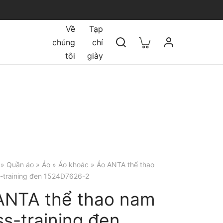
Về
Tạp
chúng
chí
tôi
giày
»
Quần áo
»
Áo
»
Áo khoác
» Áo ANTA thể thao
-training đen 1524D7626-2
ANTA thể thao nam
s-training đen