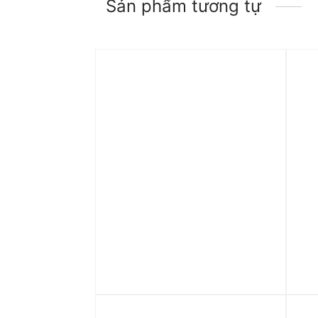
Sản phẩm tương tự
Trả góp 0%
Tr
Áo Nike Sportswear Club
Áo
Fleece Girls’ Cardigan
Col
HF4216-010
Tra
CU
1.590.000
₫