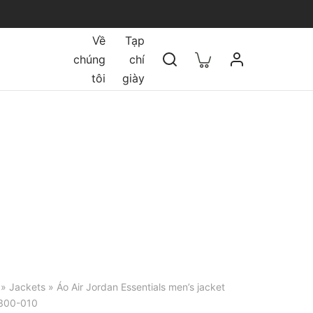
Về
Tạp
chúng
chí
tôi
giày
»
Jackets
» Áo Air Jordan Essentials men’s jacket
7300-010