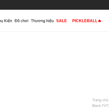
hụ Kiện
Đồ chơi
Thương hiệu
SALE
PICKLEBALL🔥
Trang chủ
Black FV