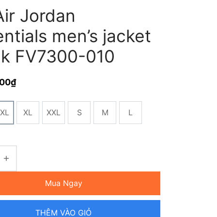
Air Jordan
ntials men’s jacket
ck FV7300-010
000
₫
XL
XL
XXL
S
M
L
Mua Ngay
THÊM VÀO GIỎ