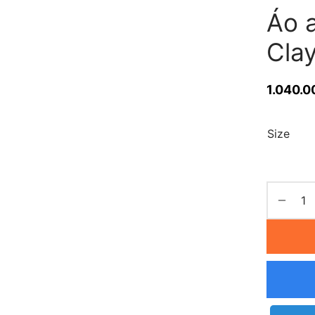
Áo a
Cla
1.040.0
Size