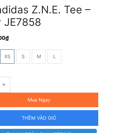
didas Z.N.E. Tee –
y JE7858
00
₫
XS
S
M
L
Mua Ngay
THÊM VÀO GIỎ