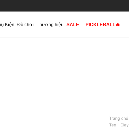
hụ Kiện
Đồ chơi
Thương hiệu
SALE
PICKLEBALL🔥
Trang chủ
Tee – Cla