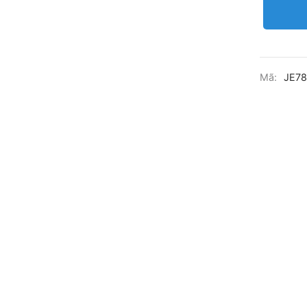
Mã:
JE7