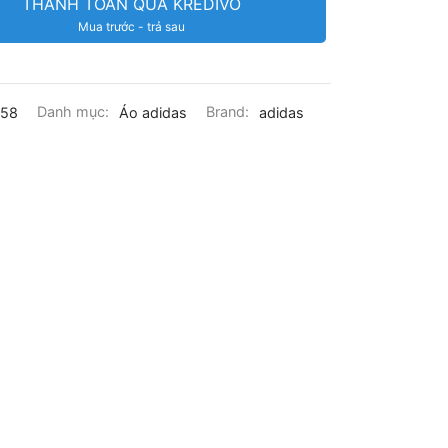
THANH TOÁN QUA KREDIVO
Mua trước - trả sau
858
Danh mục:
Áo adidas
Brand:
adidas