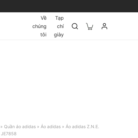
Về
Tạp
chúng
chí
tôi
giày
»
Quần áo adidas
»
Áo adidas
» Áo adidas Z.N.E.
y JE7858