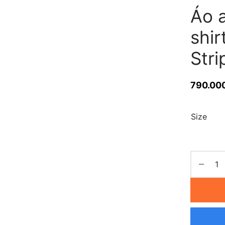
Áo 
shir
Str
790.00
Size