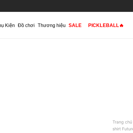
hụ Kiện
Đồ chơi
Thương hiệu
SALE
PICKLEBALL🔥
Trang chủ
shirt Futu