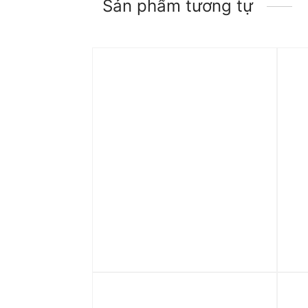
Sản phẩm tương tự
Trả góp 0%
Tr
Áo adidas Tiro Cut 3-Stripes
Áo
Summer Woven Track Jacket
Glo
– Black IX3511
IX
1.590.000
₫