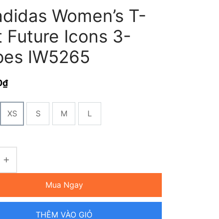
adidas Women’s T-
t Future Icons 3-
ipes IW5265
0
₫
XS
S
M
L
Mua Ngay
THÊM VÀO GIỎ