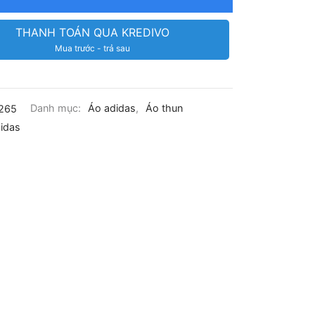
THANH TOÁN QUA KREDIVO
Mua trước - trả sau
265
Danh mục:
Áo adidas
,
Áo thun
idas