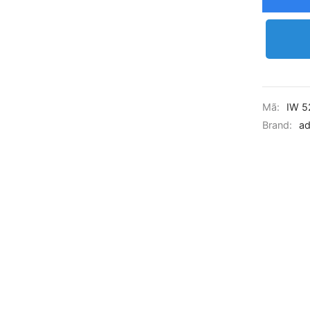
Mã:
IW 5
Brand:
ad