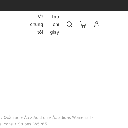
Về
Tạp
chúng
chí
tôi
giày
»
Quần áo
»
Áo
»
Áo thun
» Áo adidas Women’s T-
re Icons 3-Stripes IW5265