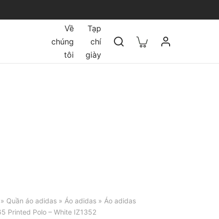
Về
Tạp
chúng
chí
tôi
giày
»
Quần áo adidas
»
Áo adidas
» Áo adidas
5 Printed Polo – White IZ1352