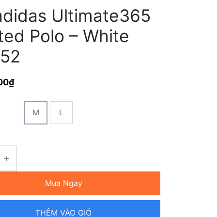
adidas Ultimate365
ted Polo – White
352
00
₫
M
L
Mua Ngay
THÊM VÀO GIỎ