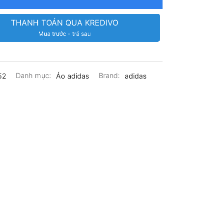
THANH TOÁN QUA KREDIVO
Mua trước - trả sau
52
Danh mục:
Áo adidas
Brand:
adidas