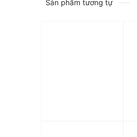
Sản phẩm tương tự
Trả góp 0%
Tr
Áo Adidas jersey Adilenium
Áo 
Season 3 Nữ ‘White’ JX9216
3-S
Whi
2.290.000
₫