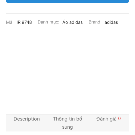
Mã:
IR 9748
Danh mục:
Áo adidas
Brand:
adidas
Description
Thông tin bổ
Đánh giá
0
sung