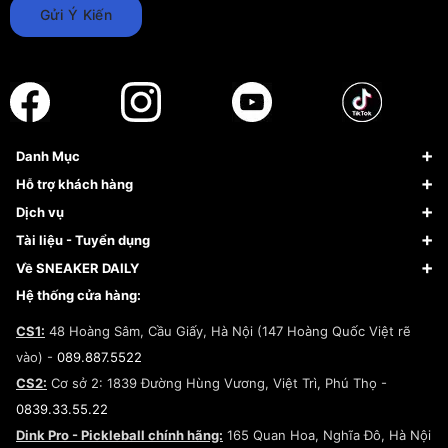
Gửi Ý Kiến
Danh Mục
Sneaker
Hỗ trợ khách hàng
Giày Bóng Rổ
FAQs & Help
Dịch vụ
Giày Nike
Về Fundiin
Tạp chí
Tài liệu - Tuyển dụng
Giày Adidas
Hướng dẫn thanh toán trả sau qua Fundiin
Dịch vụ ký gửi
Đăng ký bản quyền
Về SNEAKER DAILY
Giày Peak
Chính sách đổi trả/Hoàn tiền
Tuyển dụng
Câu chuyện về SNEAKER DAILY
Hệ thống cửa hàng:
Lego
Chính sách giao hàng/Kiểm hàng
Đăng ký Cộng Tác Viên Bán Hàng
Cam kết mua sắm
CS1:
48 Hoàng Sâm, Cầu Giấy, Hà Nội (147 Hoàng Quốc Việt rẽ
Chính sách bảo hành
Hợp tác NCC
vào) -
089.887.5522
Chính sách thanh toán
Chính sách đại lý
CS2:
Cơ sở 2: 1839 Đường Hùng Vương, Việt Trì, Phú Thọ -
Điều khoản dịch vụ
0839.33.55.22
Chính sách bảo mật
Dink Pro - Pickleball chính hãng:
165 Quan Hoa, Nghĩa Đô, Hà Nội
Kiểm tra tình trạng đơn hàng