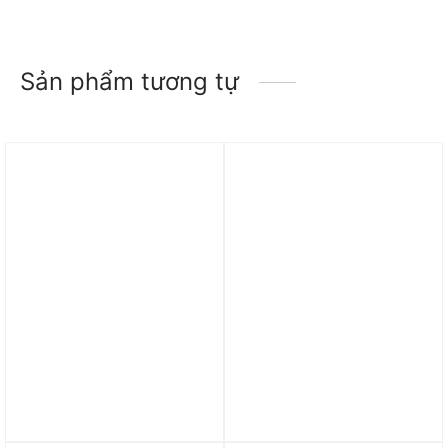
Sản phẩm tương tự
Trả góp 0%
Trả góp 0%
Áo adidas Go-To Piqué
Áo adidas Ultimate365
Golf Polo Shirt – White
Tour HEAT.RDY Jacquard