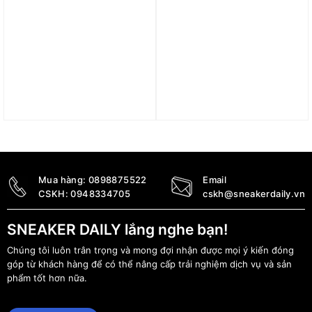
Áo adidas Adizero
Áo adidas HIIT HEAT.RDY
Running Crop Tank Top –
Long Sleeve Crop Tee –
Semi Spark IN1171
Semi Lucid Lime IM2656
1.090.000
₫
900.000
₫
Mua hàng:
0898875522
Email
CSKH:
0948334705
cskh@sneakerdaily.vn
SNEAKER DAILY lắng nghe bạn!
Chúng tôi luôn trân trọng và mong đợi nhận được mọi ý kiến đóng
góp từ khách hàng để có thể nâng cấp trải nghiệm dịch vụ và sản
phẩm tốt hơn nữa.