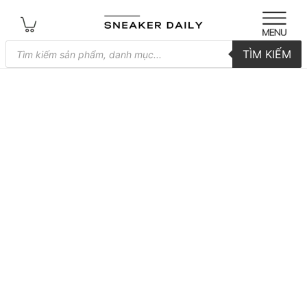
Tìm
TÌM KIẾM
kiếm
sản
phẩm