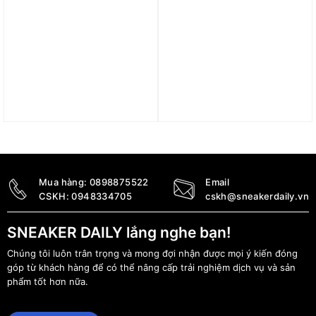
Áo adidas Essentials Slim
Áo adidas Full-Zip
3-Stripes Tee – White
Training Jacket – Black
GL0783
IW6397
690.000
₫
1.990.000
₫
Mua hàng:
0898875522
Email
CSKH:
0948334705
cskh@sneakerdaily.vn
SNEAKER DAILY lắng nghe bạn!
Chúng tôi luôn trân trọng và mong đợi nhận được mọi ý kiến đóng
góp từ khách hàng để có thể nâng cấp trải nghiệm dịch vụ và sản
phẩm tốt hơn nữa.