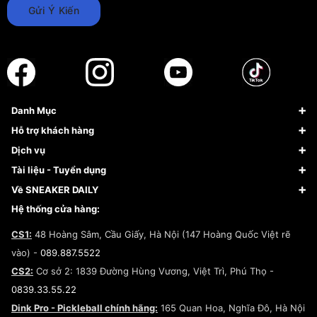
Gửi Ý Kiến
Danh Mục
Sneaker
Hỗ trợ khách hàng
Giày Bóng Rổ
FAQs & Help
Dịch vụ
Giày Nike
Về Fundiin
Tạp chí
Tài liệu - Tuyển dụng
Giày Adidas
Hướng dẫn thanh toán trả sau qua Fundiin
Dịch vụ ký gửi
Đăng ký bản quyền
Về SNEAKER DAILY
Giày Peak
Chính sách đổi trả/Hoàn tiền
Tuyển dụng
Câu chuyện về SNEAKER DAILY
Hệ thống cửa hàng:
Lego
Chính sách giao hàng/Kiểm hàng
Đăng ký Cộng Tác Viên Bán Hàng
Cam kết mua sắm
CS1:
48 Hoàng Sâm, Cầu Giấy, Hà Nội (147 Hoàng Quốc Việt rẽ
Chính sách bảo hành
Hợp tác NCC
vào) -
089.887.5522
Chính sách thanh toán
Chính sách đại lý
CS2:
Cơ sở 2: 1839 Đường Hùng Vương, Việt Trì, Phú Thọ -
Điều khoản dịch vụ
0839.33.55.22
Chính sách bảo mật
Dink Pro - Pickleball chính hãng:
165 Quan Hoa, Nghĩa Đô, Hà Nội
Kiểm tra tình trạng đơn hàng