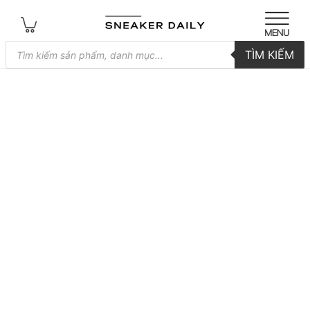
Tìm
TÌM KIẾM
kiếm
sản
phẩm