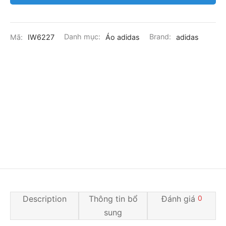
Mã:
IW6227
Danh mục:
Áo adidas
Brand:
adidas
Description
Thông tin bổ
Đánh giá
0
sung