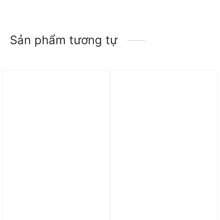
Sản phẩm tương tự
Trả góp 0%
Trả góp 0%
Áo Adidas Manchester
Áo khoác nỉ adidas
United 2526 Home
Stadium Nữ ‘White/Green’