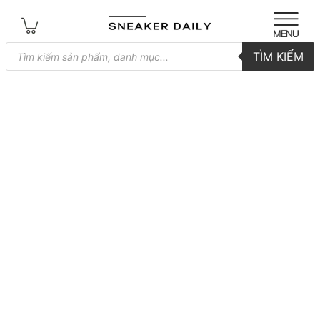
Tìm
TÌM KIẾM
kiếm
sản
phẩm