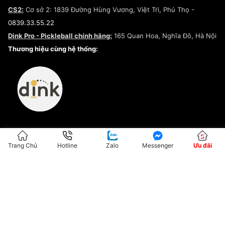
Chính sách thanh toán
Chính sách đại lý
CS2:
Cơ sở 2: 1839 Đường Hùng Vương, Việt Trì, Phú Thọ -
Điều khoản dịch vụ
0839.33.55.22
Chính sách bảo mật
Dink Pro - Pickleball chính hãng:
165 Quan Hoa, Nghĩa Đô, Hà Nội
Kiểm tra tình trạng đơn hàng
Thương hiệu cùng hệ thống:
Trang Chủ
Hotline
Zalo
Messenger
Ưu đãi
ĐKKD:01G8033450 - Cấp ngày: 04/05/2023 - Nơi cấp: Hà Nội
Hộ Kinh Doanh Đại Lý Sneaker MST: 8828563711-001