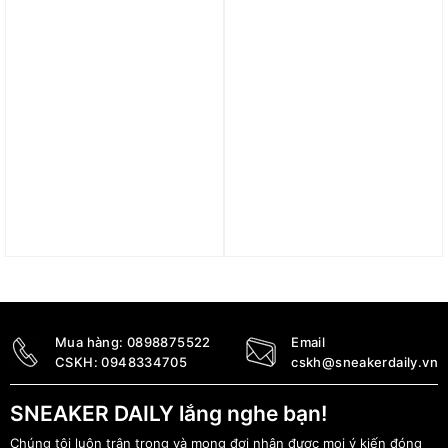
Trả góp 0%
Trả góp 0%
Áo adidas sơ mi Denim
Áo adidas Future Icons
Nữ ‘Indigo Denim’ JJ3146
Badge of Sport Tee –
Tent Green IY7716
2.890.000
₫
990.000
₫
Mua hàng:
0898875522
Email
CSKH:
0948334705
cskh@sneakerdaily.vn
SNEAKER DAILY lắng nghe bạn!
Chúng tôi luôn trân trọng và mong đợi nhận được mọi ý kiến đóng