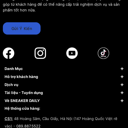
góp từ khách hàng để có thể nâng cấp trải nghiệm dịch vụ và sản
phẩm tốt hơn nữa.
Gửi Ý Kiến
Danh Mục
Sneaker
Hỗ trợ khách hàng
Giày Bóng Rổ
FAQs & Help
Dịch vụ
Giày Nike
Về Fundiin
Tạp chí
Tài liệu - Tuyển dụng
Giày Adidas
Hướng dẫn thanh toán trả sau qua Fundiin
Dịch vụ ký gửi
Đăng ký bản quyền
Về SNEAKER DAILY
Giày Peak
Chính sách đổi trả/Hoàn tiền
Tuyển dụng
Câu chuyện về SNEAKER DAILY
Hệ thống cửa hàng:
Lego
Chính sách giao hàng/Kiểm hàng
Đăng ký Cộng Tác Viên Bán Hàng
Cam kết mua sắm
CS1:
48 Hoàng Sâm, Cầu Giấy, Hà Nội (147 Hoàng Quốc Việt rẽ
Chính sách bảo hành
Hợp tác NCC
vào) -
089.887.5522