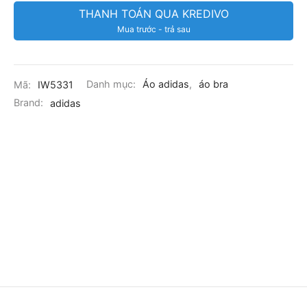
THANH TOÁN QUA KREDIVO
Mua trước - trả sau
Mã:
IW5331
Danh mục:
Áo adidas
,
áo bra
Brand:
adidas