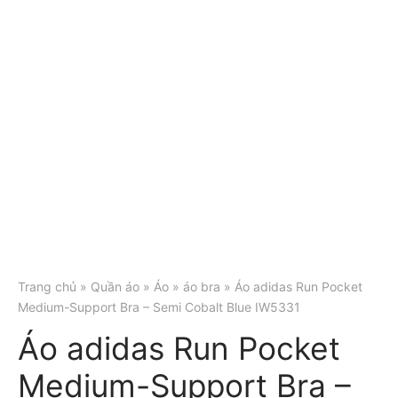
Trang chủ
»
Quần áo
»
Áo
»
áo bra
» Áo adidas Run Pocket
Medium-Support Bra – Semi Cobalt Blue IW5331
Áo adidas Run Pocket
Medium-Support Bra –