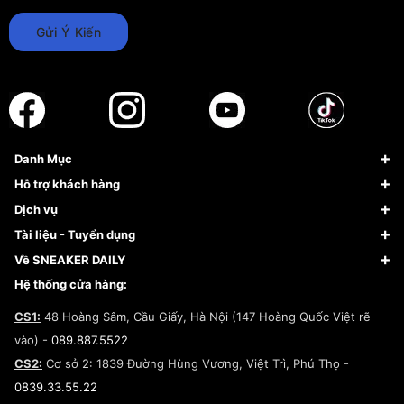
Gửi Ý Kiến
Danh Mục
Sneaker
Hỗ trợ khách hàng
Giày Bóng Rổ
FAQs & Help
Dịch vụ
Giày Nike
Về Fundiin
Tạp chí
Tài liệu - Tuyển dụng
Giày Adidas
Hướng dẫn thanh toán trả sau qua Fundiin
Dịch vụ ký gửi
Đăng ký bản quyền
Về SNEAKER DAILY
Giày Peak
Chính sách đổi trả/Hoàn tiền
Tuyển dụng
Câu chuyện về SNEAKER DAILY
Hệ thống cửa hàng:
Lego
Chính sách giao hàng/Kiểm hàng
Đăng ký Cộng Tác Viên Bán Hàng
Cam kết mua sắm
CS1:
48 Hoàng Sâm, Cầu Giấy, Hà Nội (147 Hoàng Quốc Việt rẽ
Chính sách bảo hành
Hợp tác NCC
vào) -
089.887.5522
Chính sách thanh toán
Chính sách đại lý
CS2:
Cơ sở 2: 1839 Đường Hùng Vương, Việt Trì, Phú Thọ -
Điều khoản dịch vụ
0839.33.55.22
Chính sách bảo mật