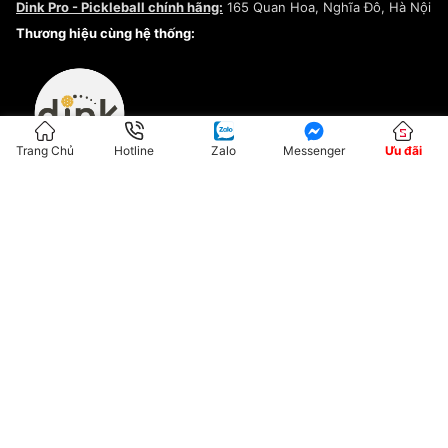
Dink Pro - Pickleball chính hãng:
165 Quan Hoa, Nghĩa Đô, Hà Nội
Kiểm tra tình trạng đơn hàng
Thương hiệu cùng hệ thống:
Trang Chủ
Hotline
Zalo
Messenger
Ưu đãi
ĐKKD:01G8033450 - Cấp ngày: 04/05/2023 - Nơi cấp: Hà Nội
Hộ Kinh Doanh Đại Lý Sneaker MST: 8828563711-001