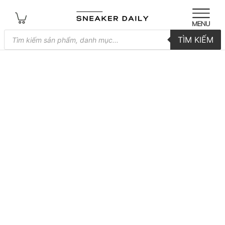
Tìm
TÌM KIẾM
kiếm
sản
phẩm