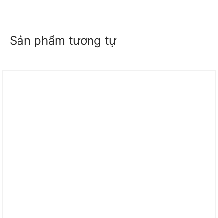
Sản phẩm tương tự
Trả góp 0%
Trả góp 0%
Áo adidas Train
Áo adidas Ultimate365
Essentials 3-Stripes
Allover Print Polo Shirt –