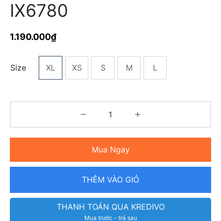
IX6780
1.190.000
₫
Size
XL
XS
S
M
L
Mua Ngay
THÊM VÀO GIỎ
THANH TOÁN QUA KREDIVO
Mua trước - trả sau