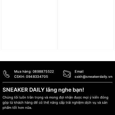
Áo adidas Archive Panel
Áo adidas Tailored
T-Shirt – Collegiate
Impact Luxe Training
Green IS1406
High-Support Bra –
Wonder Taupe HS2907
1.190.000
₫
830.000
₫
Mua hàng:
0898875522
Email
CSKH:
0948334705
cskh@sneakerdaily.vn
SNEAKER DAILY lắng nghe bạn!
Chúng tôi luôn trân trọng và mong đợi nhận được mọi ý kiến đóng
góp từ khách hàng để có thể nâng cấp trải nghiệm dịch vụ và sản
phẩm tốt hơn nữa.