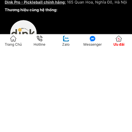
Dink Pro - Pickleball chính hãng:
165 Quan Hoa, Nghĩa Đô, Hà Nội
Kiểm tra tình trạng đơn hàng
Thương hiệu cùng hệ thống:
Trang Chủ
Hotline
Zalo
Messenger
Ưu đãi
ĐKKD:01G8033450 - Cấp ngày: 04/05/2023 - Nơi cấp: Hà Nội
Hộ Kinh Doanh Đại Lý Sneaker MST: 8828563711-001