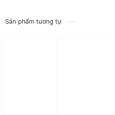
Sản phẩm tương tự
Trả góp 0%
Trả góp 0%
Áo adidas Ultimate365
Áo adidas Terrex Multi
Mesh Print Polo Shirt –
Tee – Black HM4041