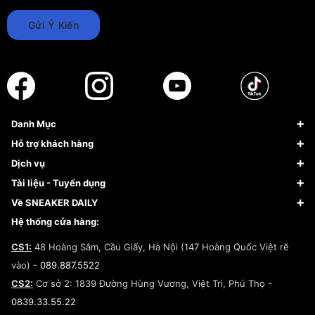
Gửi Ý Kiến
Danh Mục
Sneaker
Hỗ trợ khách hàng
Giày Bóng Rổ
FAQs & Help
Dịch vụ
Giày Nike
Về Fundiin
Tạp chí
Tài liệu - Tuyển dụng
Giày Adidas
Hướng dẫn thanh toán trả sau qua Fundiin
Dịch vụ ký gửi
Đăng ký bản quyền
Về SNEAKER DAILY
Giày Peak
Chính sách đổi trả/Hoàn tiền
Tuyển dụng
Câu chuyện về SNEAKER DAILY
Hệ thống cửa hàng:
Lego
Chính sách giao hàng/Kiểm hàng
Đăng ký Cộng Tác Viên Bán Hàng
Cam kết mua sắm
CS1:
48 Hoàng Sâm, Cầu Giấy, Hà Nội (147 Hoàng Quốc Việt rẽ
Chính sách bảo hành
Hợp tác NCC
vào) -
089.887.5522
Chính sách thanh toán
Chính sách đại lý
CS2:
Cơ sở 2: 1839 Đường Hùng Vương, Việt Trì, Phú Thọ -
Điều khoản dịch vụ
0839.33.55.22
Chính sách bảo mật