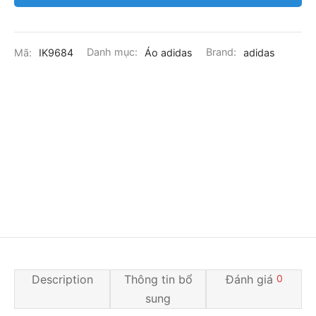
Mã:
IK9684
Danh mục:
Áo adidas
Brand:
adidas
Description
Thông tin bổ
Đánh giá
0
sung