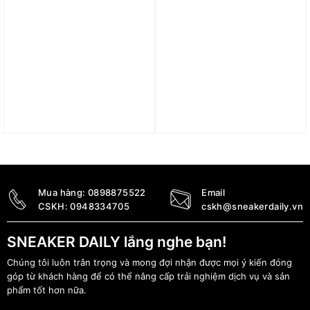
Áo Khoác adidas Wuji 3
Áo adidas Originals
Sọc Must Haves “Navy”
Leisure League Logo Tee
GN0750
– White JD6342
1.890.000
₫
940.000
₫
Mua hàng:
0898875522
Email
CSKH:
0948334705
cskh@sneakerdaily.vn
SNEAKER DAILY lắng nghe bạn!
Chúng tôi luôn trân trọng và mong đợi nhận được mọi ý kiến đóng
góp từ khách hàng để có thể nâng cấp trải nghiệm dịch vụ và sản
phẩm tốt hơn nữa.