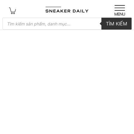
Tìm
TÌM KIẾM
kiếm
sản
phẩm