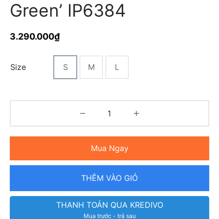
Green’ IP6384
3.290.000
₫
Size
S
M
L
Mua Ngay
THÊM VÀO GIỎ
THANH TOÁN QUA KREDIVO
Mua trước - trả sau