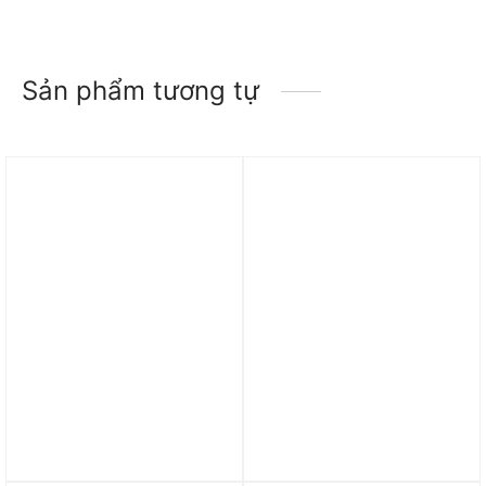
Sản phẩm tương tự
Trả góp 0%
Áo Adidas jersey bóng
Áo Đá Bóng Nam Lfc Sân
đá Arsenal Terrace Icons
Nhà Liverpool 1982 1983