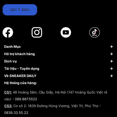
Gửi Ý Kiến
Danh Mục
Sneaker
Hỗ trợ khách hàng
Giày Bóng Rổ
FAQs & Help
Dịch vụ
Giày Nike
Về Fundiin
Tạp chí
Tài liệu - Tuyển dụng
Giày Adidas
Hướng dẫn thanh toán trả sau qua Fundiin
Dịch vụ ký gửi
Đăng ký bản quyền
Về SNEAKER DAILY
Giày Peak
Chính sách đổi trả/Hoàn tiền
Tuyển dụng
Câu chuyện về SNEAKER DAILY
Hệ thống cửa hàng:
Lego
Chính sách giao hàng/Kiểm hàng
Đăng ký Cộng Tác Viên Bán Hàng
Cam kết mua sắm
CS1:
48 Hoàng Sâm, Cầu Giấy, Hà Nội (147 Hoàng Quốc Việt rẽ
Chính sách bảo hành
Hợp tác NCC
vào) -
089.887.5522
Chính sách thanh toán
Chính sách đại lý
CS2:
Cơ sở 2: 1839 Đường Hùng Vương, Việt Trì, Phú Thọ -
Điều khoản dịch vụ
0839.33.55.22
Chính sách bảo mật