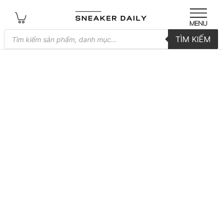
Tìm
TÌM KIẾM
kiếm
sản
phẩm