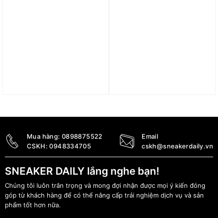
Áo Adidas Mexico 1985
Áo Nike Chelsea 23 Auth
Away Jersey ‘White’
3rd Jersey ‘Light Mint’
IT7759
DX9755-354
3.290.000
₫
3.290.000
₫
Mua hàng:
0898875522
Email
CSKH:
0948334705
cskh@sneakerdaily.vn
SNEAKER DAILY lắng nghe bạn!
Chúng tôi luôn trân trọng và mong đợi nhận được mọi ý kiến đóng
góp từ khách hàng để có thể nâng cấp trải nghiệm dịch vụ và sản
phẩm tốt hơn nữa.