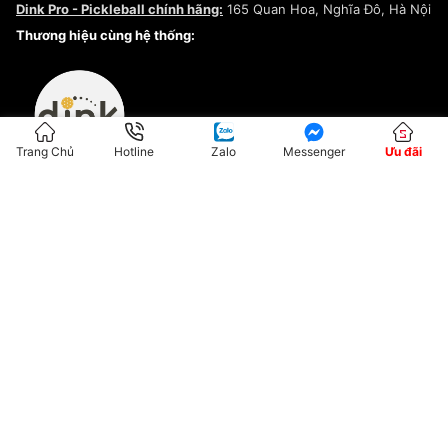
Dink Pro - Pickleball chính hãng:
165 Quan Hoa, Nghĩa Đô, Hà Nội
Kiểm tra tình trạng đơn hàng
Thương hiệu cùng hệ thống:
Trang Chủ
Hotline
Zalo
Messenger
Ưu đãi
ĐKKD:01G8033450 - Cấp ngày: 04/05/2023 - Nơi cấp: Hà Nội
Hộ Kinh Doanh Đại Lý Sneaker MST: 8828563711-001