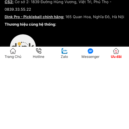
CS2:
Cơ sở 2: 1839 Đường Hùng Vương, Việt Trì, Phú Thọ -
Điều khoản dịch vụ
0839.33.55.22
Chính sách bảo mật
Dink Pro - Pickleball chính hãng:
165 Quan Hoa, Nghĩa Đô, Hà Nội
Kiểm tra tình trạng đơn hàng
Thương hiệu cùng hệ thống:
Trang Chủ
Hotline
Zalo
Messenger
Ưu đãi
ĐKKD:01G8033450 - Cấp ngày: 04/05/2023 - Nơi cấp: Hà Nội
Hộ Kinh Doanh Đại Lý Sneaker MST: 8828563711-001