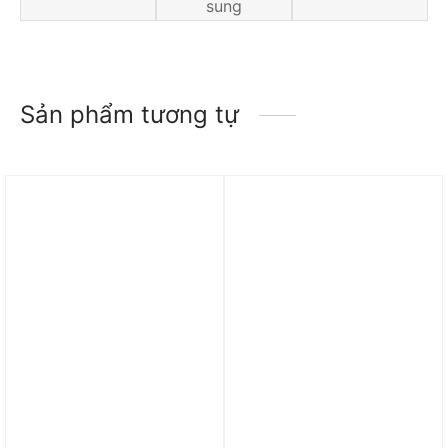
sung
Sản phẩm tương tự
Trả góp 0%
Trả góp 0%
Áo adidas Golf Long
Áo adidas Hack Aac