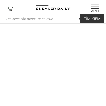
Tìm
TÌM KIẾM
kiếm
sản
phẩm