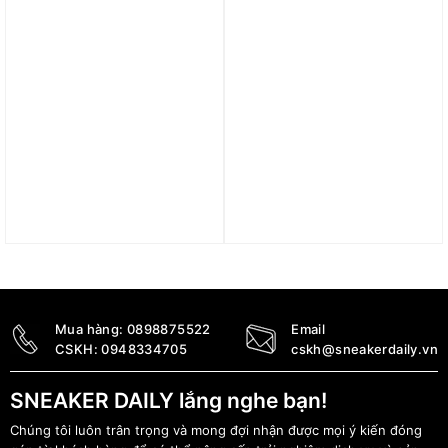
Áo adidas Adicolor T-
Áo adidas Run Icons 3-
Shirt – Green IM9457
Stripes Low-Carbon
Running Tee – Semi
1.200.000
₫
Court Green HM4302
510.000
₫
Mua hàng:
0898875522
Email
CSKH:
0948334705
cskh@sneakerdaily.vn
SNEAKER DAILY lắng nghe bạn!
Chúng tôi luôn trân trọng và mong đợi nhận được mọi ý kiến đóng