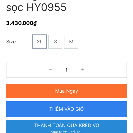
sọc HY0955
3.430.000
₫
Size
XL
S
M
Mua Ngay
THÊM VÀO GIỎ
THANH TOÁN QUA KREDIVO
Mua trước - trả sau