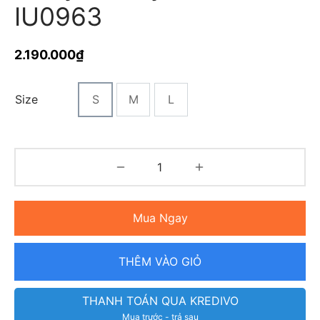
IU0963
2.190.000
₫
Size
S
M
L
Mua Ngay
THÊM VÀO GIỎ
THANH TOÁN QUA KREDIVO
Mua trước - trả sau