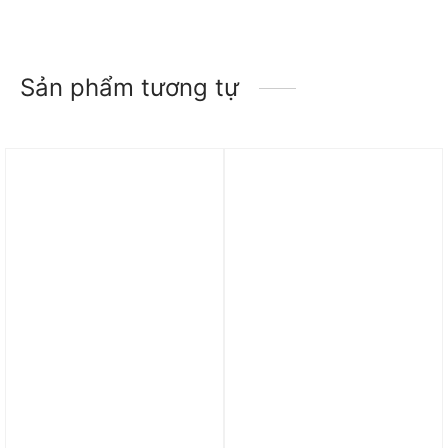
Sản phẩm tương tự
Trả góp 0%
Áo Adidas Inter Miami CF
Áo adidas Juventus 2526
2324 Messi Away Jersey
Away Jersey ‘Ash Blue’