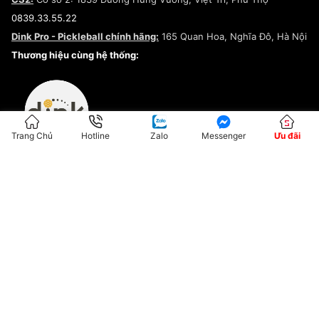
Điều khoản dịch vụ
0839.33.55.22
Chính sách bảo mật
Dink Pro - Pickleball chính hãng:
165 Quan Hoa, Nghĩa Đô, Hà Nội
Kiểm tra tình trạng đơn hàng
Thương hiệu cùng hệ thống:
Trang Chủ
Hotline
Zalo
Messenger
Ưu đãi
ĐKKD:01G8033450 - Cấp ngày: 04/05/2023 - Nơi cấp: Hà Nội
Hộ Kinh Doanh Đại Lý Sneaker MST: 8828563711-001