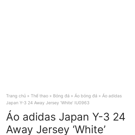
Trang chủ
»
Thể thao
»
Bóng đá
»
Áo bóng đá
» Áo adidas
Japan Y-3 24 Away Jersey ‘White’ IU0963
Áo adidas Japan Y-3 24
Away Jersey ‘White’