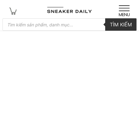
Tìm
TÌM KIẾM
kiếm
sản
phẩm