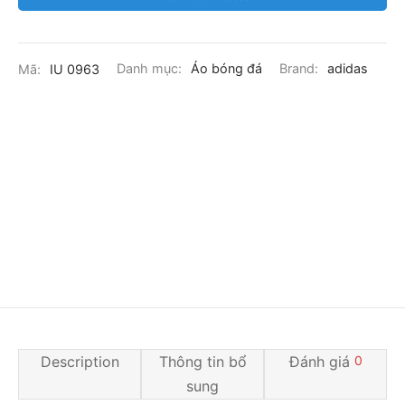
Mã:
IU 0963
Danh mục:
Áo bóng đá
Brand:
adidas
Description
Thông tin bổ
Đánh giá
0
sung