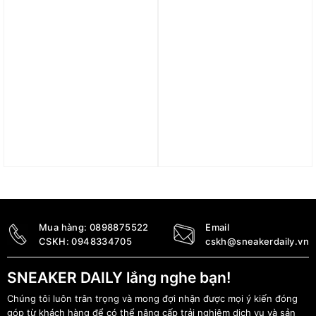
Áo Nike Paris Saint-
Bộ quần áo adidas AS
Germain 2324 Home
Roma Originals ‘Black’
Jersey ‘Dark Navy’
IM7457/ IM7454
DX2735-411
4.090.000
₫
4.290.000
₫
Được xếp hạng
5 sao
Mua hàng:
0898875522
Email
CSKH:
0948334705
cskh@sneakerdaily.vn
SNEAKER DAILY lắng nghe bạn!
Chúng tôi luôn trân trọng và mong đợi nhận được mọi ý kiến đóng
góp từ khách hàng để có thể nâng cấp trải nghiệm dịch vụ và sản