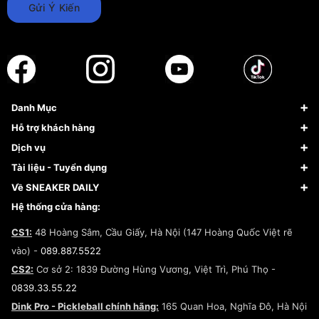
Gửi Ý Kiến
Danh Mục
Sneaker
Hỗ trợ khách hàng
Giày Bóng Rổ
FAQs & Help
Dịch vụ
Giày Nike
Về Fundiin
Tạp chí
Tài liệu - Tuyển dụng
Giày Adidas
Hướng dẫn thanh toán trả sau qua Fundiin
Dịch vụ ký gửi
Đăng ký bản quyền
Về SNEAKER DAILY
Giày Peak
Chính sách đổi trả/Hoàn tiền
Tuyển dụng
Câu chuyện về SNEAKER DAILY
Hệ thống cửa hàng:
Lego
Chính sách giao hàng/Kiểm hàng
Đăng ký Cộng Tác Viên Bán Hàng
Cam kết mua sắm
CS1:
48 Hoàng Sâm, Cầu Giấy, Hà Nội (147 Hoàng Quốc Việt rẽ
Chính sách bảo hành
Hợp tác NCC
vào) -
089.887.5522
Chính sách thanh toán
Chính sách đại lý
CS2:
Cơ sở 2: 1839 Đường Hùng Vương, Việt Trì, Phú Thọ -
Điều khoản dịch vụ
0839.33.55.22
Chính sách bảo mật
Dink Pro - Pickleball chính hãng:
165 Quan Hoa, Nghĩa Đô, Hà Nội
Kiểm tra tình trạng đơn hàng