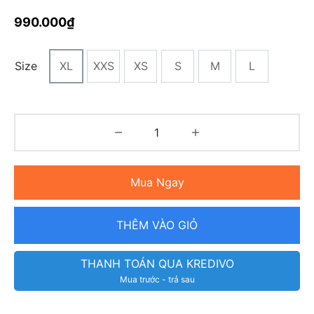
990.000
₫
Size
XL
XXS
XS
S
M
L
Mua Ngay
THÊM VÀO GIỎ
THANH TOÁN QUA KREDIVO
Mua trước - trả sau