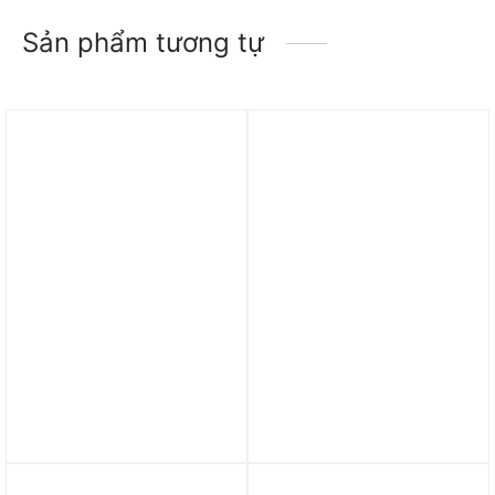
Sản phẩm tương tự
Trả góp 0%
Trả góp 0%
Áo adidas Manchester
Áo adidas Flower Mesh
United Tiro 24 Training
Golf Polo Shirt –
Jersey – Night Indigo
Collegiate Navy HS1131
IT2010
990.000
₫