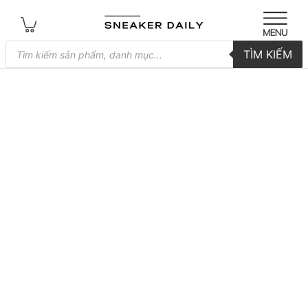
Tìm
TÌM KIẾM
kiếm
sản
phẩm