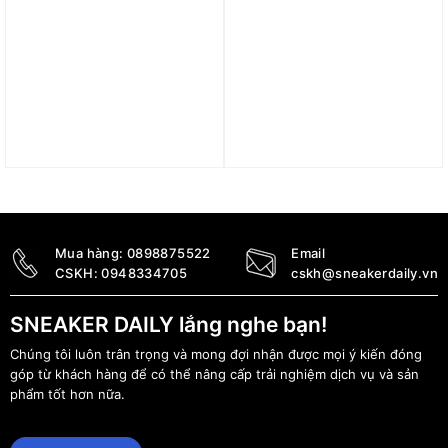
Áo adidas Train
Áo adidas Own the Run
Essentials Training Tee –
Tee – White IK7442
Black IC7428
790.000
₫
590.000
₫
Mua hàng:
0898875522
Email
CSKH:
0948334705
cskh@sneakerdaily.vn
SNEAKER DAILY lắng nghe bạn!
Chúng tôi luôn trân trọng và mong đợi nhận được mọi ý kiến đóng
góp từ khách hàng để có thể nâng cấp trải nghiệm dịch vụ và sản
phẩm tốt hơn nữa.