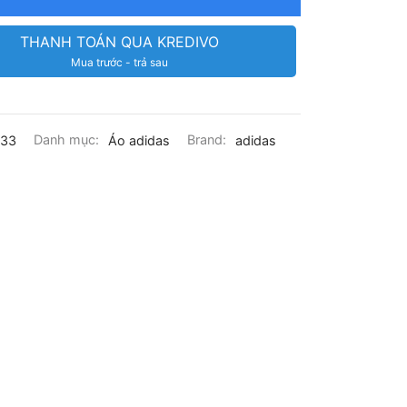
THANH TOÁN QUA KREDIVO
Mua trước - trả sau
133
Danh mục:
Áo adidas
Brand:
adidas