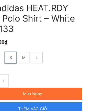
adidas HEAT.RDY
 Polo Shirt – White
133
00
₫
S
M
L
Mua Ngay
THÊM VÀO GIỎ