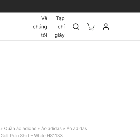
Về
Tạp
chúng
chí
tôi
giày
»
Quần áo adidas
»
Áo adidas
» Áo adidas
Golf Polo Shirt – White HS1133