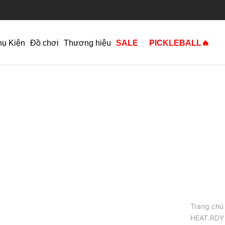
hụ Kiện
Đồ chơi
Thương hiệu
SALE
PICKLEBALL🔥
Trang chủ
HEAT.RDY 