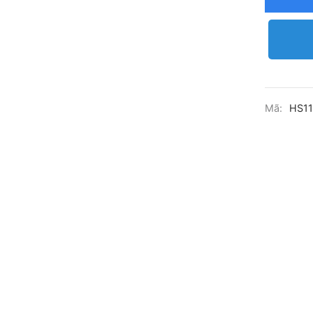
Mã:
HS1