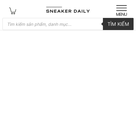
Tìm
TÌM KIẾM
kiếm
sản
phẩm