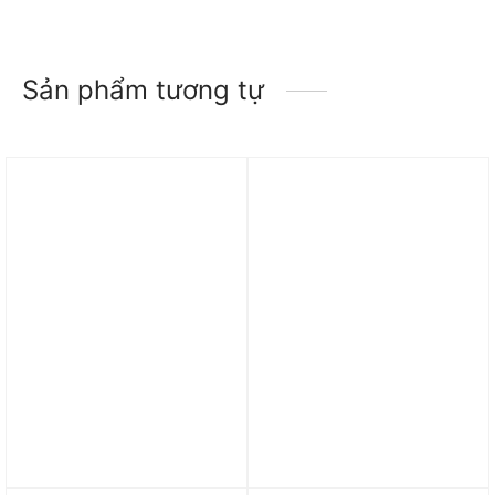
Sản phẩm tương tự
Trả góp 0%
Trả góp 0%
Áo adidas Women’s T-
Áo Nike Sportswear Men
shirt Future Icons 3-
T Shirt FV3766-100