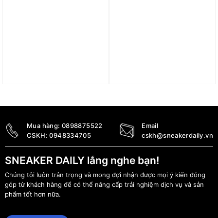
Áo thun Drew House JOY
Áo Nike Rise 365
SS Tee Sky Blue
Running Division Men’s
Dri-FIT Short-Sleeve
3.490.000
₫
Running Top FZ1130-370
1.690.000
₫
Mua hàng:
0898875522
Email
CSKH:
0948334705
cskh@sneakerdaily.vn
SNEAKER DAILY lắng nghe bạn!
Chúng tôi luôn trân trọng và mong đợi nhận được mọi ý kiến đóng
góp từ khách hàng để có thể nâng cấp trải nghiệm dịch vụ và sản
phẩm tốt hơn nữa.