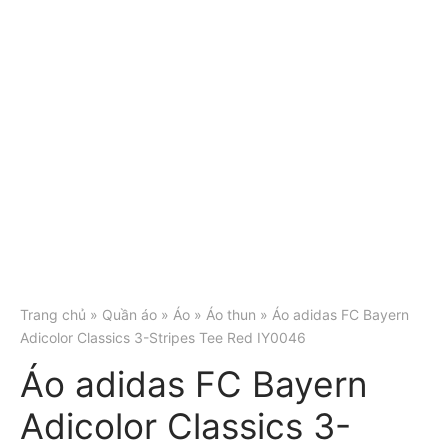
Trang chủ
»
Quần áo
»
Áo
»
Áo thun
» Áo adidas FC Bayern
Adicolor Classics 3-Stripes Tee Red IY0046
Áo adidas FC Bayern
Adicolor Classics 3-