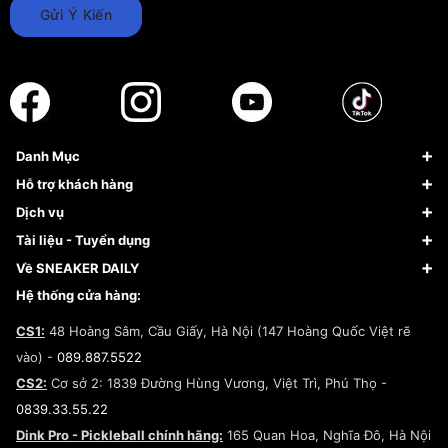
Gửi Ý Kiến
Danh Mục
Sneaker
Hỗ trợ khách hàng
Giày Bóng Rổ
FAQs & Help
Dịch vụ
Giày Nike
Về Fundiin
Tạp chí
Tài liệu - Tuyển dụng
Giày Adidas
Hướng dẫn thanh toán trả sau qua Fundiin
Dịch vụ ký gửi
Đăng ký bản quyền
Về SNEAKER DAILY
Giày Peak
Chính sách đổi trả/Hoàn tiền
Tuyển dụng
Câu chuyện về SNEAKER DAILY
Hệ thống cửa hàng:
Lego
Chính sách giao hàng/Kiểm hàng
Đăng ký Cộng Tác Viên Bán Hàng
Cam kết mua sắm
CS1:
48 Hoàng Sâm, Cầu Giấy, Hà Nội (147 Hoàng Quốc Việt rẽ
Chính sách bảo hành
Hợp tác NCC
vào) -
089.887.5522
Chính sách thanh toán
Chính sách đại lý
CS2:
Cơ sở 2: 1839 Đường Hùng Vương, Việt Trì, Phú Thọ -
Điều khoản dịch vụ
0839.33.55.22
Chính sách bảo mật
Dink Pro - Pickleball chính hãng:
165 Quan Hoa, Nghĩa Đô, Hà Nội
Kiểm tra tình trạng đơn hàng