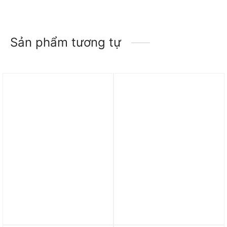
Sản phẩm tương tự
Trả góp 0%
Trả góp 0%
Áo adidas Adicolor
Áo adidas Soft Side Mini
Funnel Neck Track Top –
Graphic T-Shirt – White