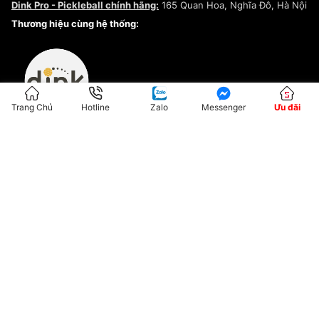
Dink Pro - Pickleball chính hãng:
165 Quan Hoa, Nghĩa Đô, Hà Nội
Kiểm tra tình trạng đơn hàng
Thương hiệu cùng hệ thống:
Trang Chủ
Hotline
Zalo
Messenger
Ưu đãi
ĐKKD:01G8033450 - Cấp ngày: 04/05/2023 - Nơi cấp: Hà Nội
Hộ Kinh Doanh Đại Lý Sneaker MST: 8828563711-001