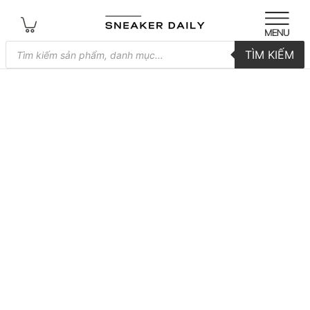
Tìm
TÌM KIẾM
kiếm
sản
phẩm