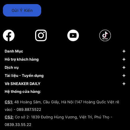
Gửi Ý Kiến
Danh Mục
Sneaker
Hỗ trợ khách hàng
Giày Bóng Rổ
FAQs & Help
Dịch vụ
Giày Nike
Về Fundiin
Tạp chí
Tài liệu - Tuyển dụng
Giày Adidas
Hướng dẫn thanh toán trả sau qua Fundiin
Dịch vụ ký gửi
Đăng ký bản quyền
Về SNEAKER DAILY
Giày Peak
Chính sách đổi trả/Hoàn tiền
Tuyển dụng
Câu chuyện về SNEAKER DAILY
Hệ thống cửa hàng:
Lego
Chính sách giao hàng/Kiểm hàng
Đăng ký Cộng Tác Viên Bán Hàng
Cam kết mua sắm
CS1:
48 Hoàng Sâm, Cầu Giấy, Hà Nội (147 Hoàng Quốc Việt rẽ
Chính sách bảo hành
Hợp tác NCC
vào) -
089.887.5522
Chính sách thanh toán
Chính sách đại lý
CS2:
Cơ sở 2: 1839 Đường Hùng Vương, Việt Trì, Phú Thọ -
Điều khoản dịch vụ
0839.33.55.22
Chính sách bảo mật