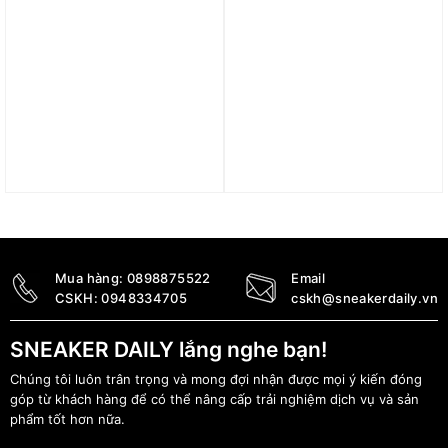
Áo Tennis/Pickleball
Áo adidas Win
Adidas Polo Club
Confidence Running Tee
Climacool ‘Carbon Black’
– Blue Dawn HR3279
JM1205
1.090.000
₫
1.250.000
₫
Mua hàng:
0898875522
Email
CSKH:
0948334705
cskh@sneakerdaily.vn
SNEAKER DAILY lắng nghe bạn!
Chúng tôi luôn trân trọng và mong đợi nhận được mọi ý kiến đóng
góp từ khách hàng để có thể nâng cấp trải nghiệm dịch vụ và sản
phẩm tốt hơn nữa.