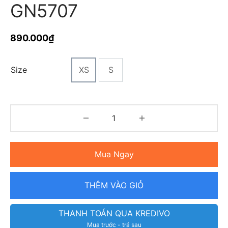
GN5707
890.000
₫
Size
XS
S
Mua Ngay
THÊM VÀO GIỎ
THANH TOÁN QUA KREDIVO
Mua trước - trả sau