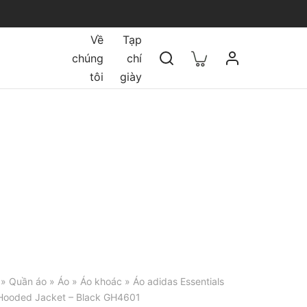
Về
Tạp
chúng
chí
tôi
giày
»
Quần áo
»
Áo
»
Áo khoác
» Áo adidas Essentials
 Hooded Jacket – Black GH4601