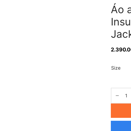
Áo a
Ins
Jac
2.390.
Size