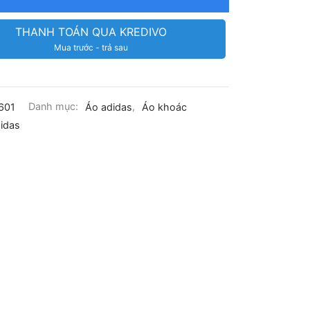
THANH TOÁN QUA KREDIVO
Mua trước - trả sau
601
Danh mục:
Áo adidas
,
Áo khoác
idas