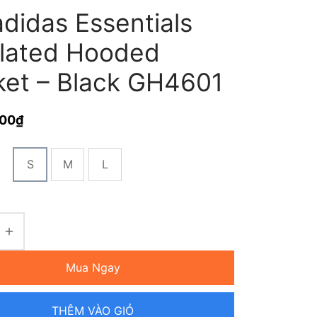
didas Essentials
ulated Hooded
ket – Black GH4601
000
₫
S
M
L
Mua Ngay
THÊM VÀO GIỎ