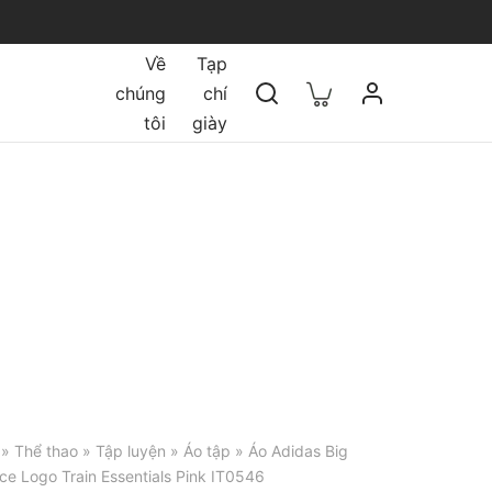
Về
Tạp
chúng
chí
tôi
giày
»
Thể thao
»
Tập luyện
»
Áo tập
» Áo Adidas Big
e Logo Train Essentials Pink IT0546