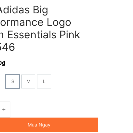
Adidas Big
formance Logo
n Essentials Pink
546
0
₫
S
M
L
Mua Ngay