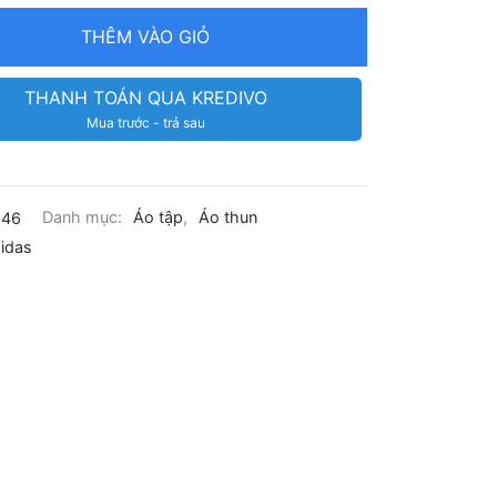
THÊM VÀO GIỎ
THANH TOÁN QUA KREDIVO
Mua trước - trả sau
546
Danh mục:
Áo tập
,
Áo thun
idas