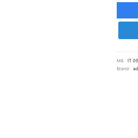
Mã:
IT 0
Brand:
ad