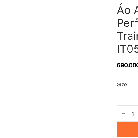
Áo 
Per
Trai
IT0
690.00
Size