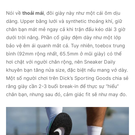
Nói về
thoải mái
, đôi giày này như một cái ôm dịu
dàng. Upper bằng lưới và synthetic thoáng khí, giữ
chân bạn mát mẻ ngay cả khi trận đấu kéo dài 3 giờ
dưới trời nắng. Phần cổ giày đệm dày như một lớp
bảo vệ êm ái quanh mắt cá. Tuy nhiên, toebox trung
bình (92mm rộng nhất, 65.5mm ở mũi giày) có thể
hơi chật với người chân rộng, nên Sneaker Daily
khuyên bạn tăng nửa size, đặc biệt nếu mang vớ dày.
Một số người chơi trên Dick’s Sporting Goods chia sẻ
rằng giày cần 2-3 buổi break-in để thực sự “hiểu”
chân bạn, nhưng sau đó, cảm giác fit sẽ như may đo.