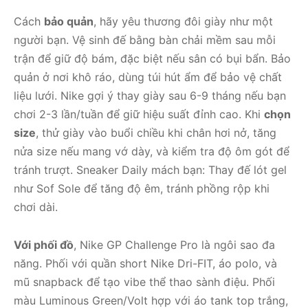
Cách
bảo quản
, hãy yêu thương đôi giày như một
người bạn. Vệ sinh đế bằng bàn chải mềm sau mỗi
trận để giữ độ bám, đặc biệt nếu sân có bụi bẩn. Bảo
quản ở nơi khô ráo, dùng túi hút ẩm để bảo vệ chất
liệu lưới. Nike gợi ý thay giày sau 6-9 tháng nếu bạn
chơi 2-3 lần/tuần để giữ hiệu suất đỉnh cao. Khi
chọn
size
, thử giày vào buổi chiều khi chân hơi nở, tăng
nửa size nếu mang vớ dày, và kiểm tra độ ôm gót để
tránh trượt. Sneaker Daily mách bạn: Thay đế lót gel
như Sof Sole để tăng độ êm, tránh phồng rộp khi
chơi dài.
Với phối đồ
, Nike GP Challenge Pro là ngôi sao đa
năng. Phối với quần short Nike Dri-FIT, áo polo, và
mũ snapback để tạo vibe thể thao sành điệu. Phối
màu Luminous Green/Volt hợp với áo tank top trắng,