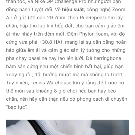
thần tốc, và Nike GP Challenge Pro như người bạn
đồng hành tuyệt đối. Về
hiệu suất
, công nghệ Zoom
Air ở gót (độ cao 29.7mm, theo RunRepeat) ôm lấy
chân, hấp thụ lực khi tiếp đất, cho bạn cảm giác êm
ái như nhảy trên đệm mút. Đệm Phylon foam, với độ
cứng vừa phải (30.8 HA), mang lại sự cân bằng hoàn
hảo giữa êm ái và cảm giác sân, lý tưởng cho những
pha chạy baseline hay lao lên lưới. Đế herringbone
bám sân cứng như một chiến binh bất bại, giúp bạn
xoay người, đổi hướng mượt mà mà không lo trượt.
Tuy nhiên, Tennis Warehouse lưu ý rằng đế trước có
thể mòn sau khoảng 8 giờ chơi nếu bạn hay kéo
chân, nên hãy cẩn thận nếu có phong cách di chuyển
“bạo lực”.