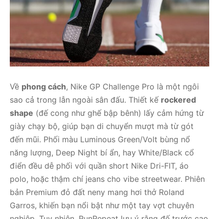
Về
phong cách
, Nike GP Challenge Pro là một ngôi
sao cả trong lẫn ngoài sân đấu. Thiết kế
rockered
shape
(đế cong như ghế bập bênh) lấy cảm hứng từ
giày chạy bộ, giúp bạn di chuyển mượt mà từ gót
đến mũi. Phối màu Luminous Green/Volt bùng nổ
năng lượng, Deep Night bí ẩn, hay White/Black cổ
điển đều dễ phối với quần short Nike Dri-FIT, áo
polo, hoặc thậm chí jeans cho vibe streetwear. Phiên
bản Premium đỏ đất neny mang hơi thở Roland
Garros, khiến bạn nổi bật như một tay vợt chuyên
nghiệp. Tuy nhiên, RunRepeat lưu ý rằng đế trước cao