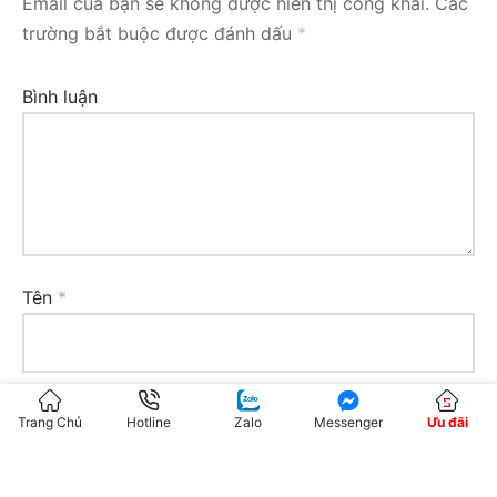
Email của bạn sẽ không được hiển thị công khai.
Các
trường bắt buộc được đánh dấu
*
Bình luận
Tên
*
Email
*
Trang Chủ
Hotline
Zalo
Messenger
Ưu đãi