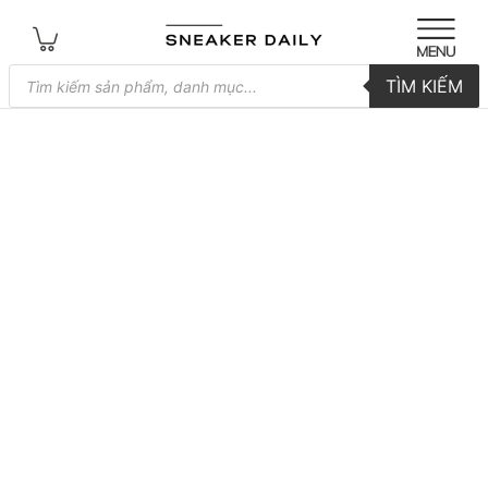
Tìm
TÌM KIẾM
kiếm
sản
phẩm