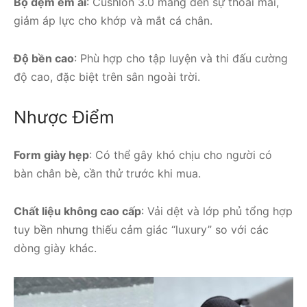
Bộ đệm êm ái
: Cushlon 3.0 mang đến sự thoải mái,
giảm áp lực cho khớp và mắt cá chân.
Độ bền cao
: Phù hợp cho tập luyện và thi đấu cường
độ cao, đặc biệt trên sân ngoài trời.
Nhược Điểm
Form giày hẹp
: Có thể gây khó chịu cho người có
bàn chân bè, cần thử trước khi mua.
Chất liệu không cao cấp
: Vải dệt và lớp phủ tổng hợp
tuy bền nhưng thiếu cảm giác “luxury” so với các
dòng giày khác.