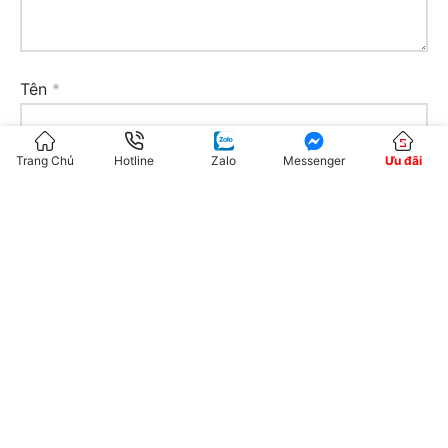
Tên
*
Trang Chủ
Hotline
Zalo
Messenger
Ưu đãi
Email
*
Trang web
Lưu tên của tôi, email, và trang web trong trình
duyệt này cho lần bình luận kế tiếp của tôi.