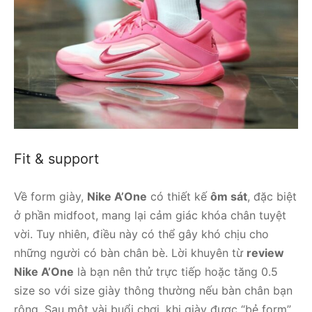
Fit & support
Về form giày,
Nike A’One
có thiết kế
ôm sát
, đặc biệt
ở phần midfoot, mang lại cảm giác khóa chân tuyệt
vời. Tuy nhiên, điều này có thể gây khó chịu cho
những người có bàn chân bè. Lời khuyên từ
review
Nike A’One
là bạn nên thử trực tiếp hoặc tăng 0.5
size so với size giày thông thường nếu bàn chân bạn
rộng. Sau một vài buổi chơi, khi giày được “bẻ form”,