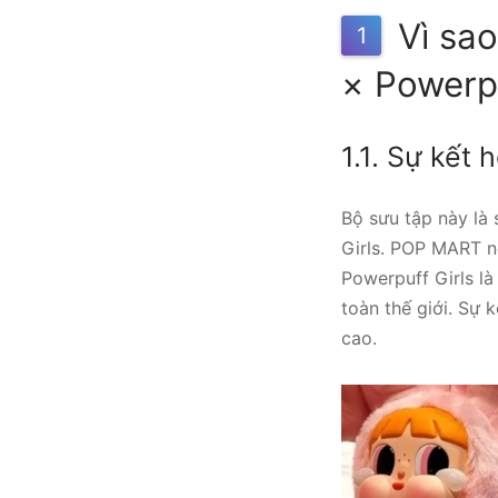
Vì sa
1
× Powerpu
1.1. Sự kết
Bộ sưu tập này là
Girls. POP MART nổ
Powerpuff Girls l
toàn thế giới. Sự
cao.