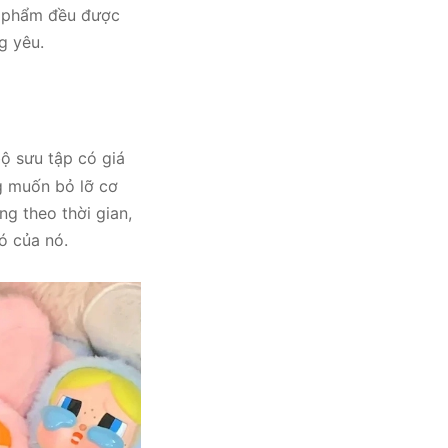
ản phẩm đều được
g yêu.
ộ sưu tập có giá
g muốn bỏ lỡ cơ
ng theo thời gian,
ó của nó.