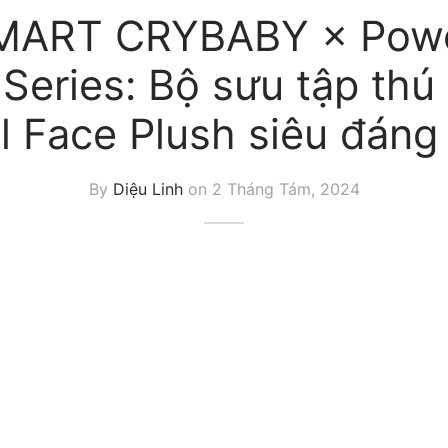
MART CRYBABY × Powe
 Series: Bộ sưu tập th
l Face Plush siêu đáng
By
Diệu Linh
on
2 Tháng Tám, 2024