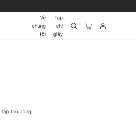
Về
Tạp
chúng
chí
tôi
giày
 tập thú bông