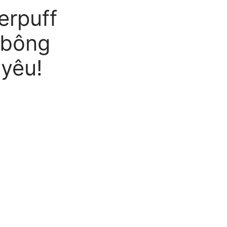
rpuff
ú bông
 yêu!