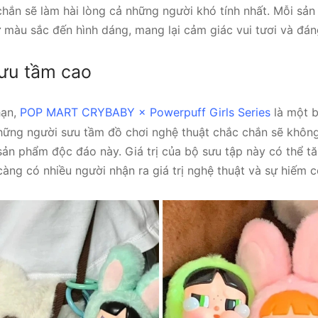
chắn sẽ làm hài lòng cả những người khó tính nhất. Mỗi s
ừ màu sắc đến hình dáng, mang lại cảm giác vui tươi và đán
 sưu tầm cao
hạn,
POP MART CRYBABY × Powerpuff Girls Series
là một b
Những người sưu tầm đồ chơi nghệ thuật chắc chắn sẽ khôn
ản phẩm độc đáo này. Giá trị của bộ sưu tập này có thể tă
càng có nhiều người nhận ra giá trị nghệ thuật và sự hiếm c