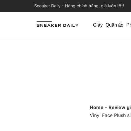
Sneaker Daily - Hàng chính hãng, giá luôn tốt!
Giày
Quần áo
P
Home
-
Review gi
Vinyl Face Plush s