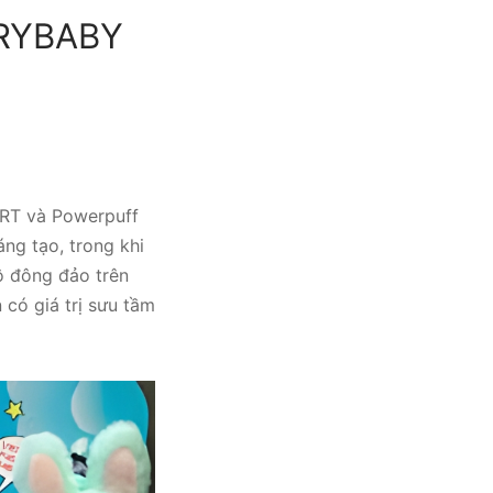
CRYBABY
ART và Powerpuff
ng tạo, trong khi
ộ đông đảo trên
có giá trị sưu tầm