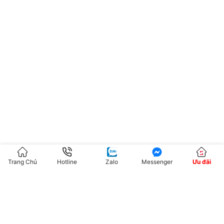
Trang Chủ
Hotline
Zalo
Messenger
Ưu đãi
Trả lời
Email của bạn sẽ không được hiển thị công khai.
Các
trường bắt buộc được đánh dấu
*