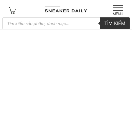
Tìm
TÌM KIẾM
kiếm
sản
phẩm