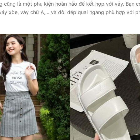
g cũng là một phụ kiện hoàn hảo để kết hợp với váy. Bạn 
, váy xòe, váy chữ A,… và đôi dép quai ngang phù hợp với p