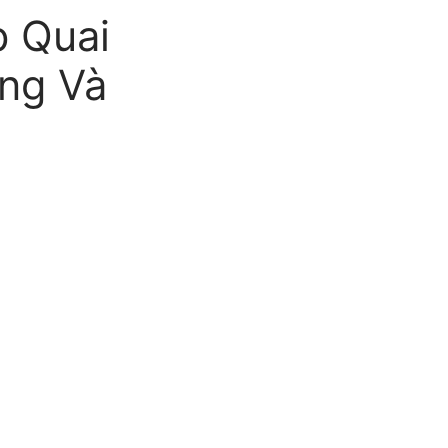
p Quai
ng Và