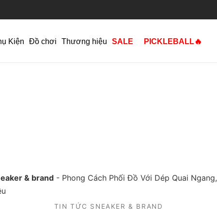
hụ Kiện
Đồ chơi
Thương hiệu
SALE
PICKLEBALL🔥
neaker & brand
-
Phong Cách Phối Đồ Với Dép Quai Ngang,
ệu
TIN TỨC SNEAKER & BRAND