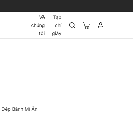
Về
Tạp
chúng
chí
tôi
giày
 Dép Bánh Mì Ấn