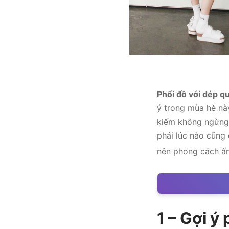
Phối đồ với dép q
ý trong mùa hè nà
kiếm không ngừng t
phải lúc nào cũng
nên phong cách ấn
1 – Gợi ý