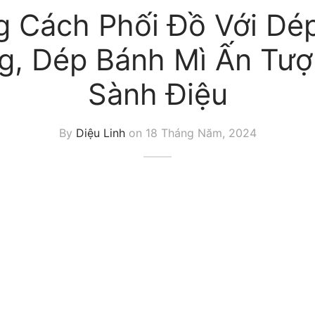
 Cách Phối Đồ Với Dé
g, Dép Bánh Mì Ấn Tượ
Sành Điệu
By
Diệu Linh
on
18 Tháng Năm, 2024