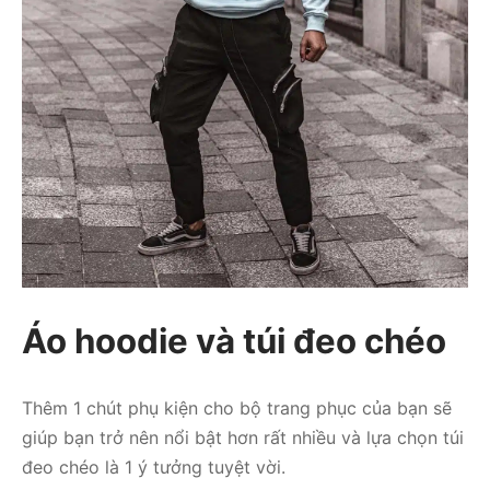
Áo hoodie và túi đeo chéo
Thêm 1 chút phụ kiện cho bộ trang phục của bạn sẽ
giúp bạn trở nên nổi bật hơn rất nhiều và lựa chọn túi
đeo chéo là 1 ý tưởng tuyệt vời.