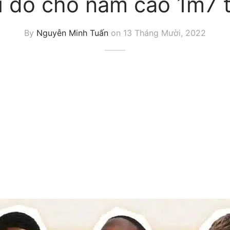
 đồ cho nam cao 1m7 t
By
Nguyễn Minh Tuấn
on
13 Tháng Mười, 2022