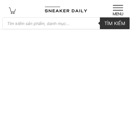
Tìm
TÌM KIẾM
kiếm
sản
phẩm