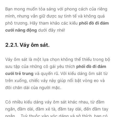
Bạn mong muốn tỏa sáng với phong cách của riêng
mình, nhưng vẫn giữ được sự tinh tế và không quá
phô trương. Hãy tham khảo các kiểu
phối đồ đi đám
cưới năng động
dưới đây nhé!
2.2.1. Váy ôm sát.
Váy ôm sát là một lựa chọn không thể thiếu trong bộ
sưu tập của những cô gái yêu thích
phối đồ đi đám
cưới trẻ trung
và quyến rũ. Với kiểu dáng ôm sát từ
trên xuống, chiếc váy này giúp nổi bật vòng eo và
đôi chân dài của người mặc.
Có nhiều kiểu dáng váy ôm sát khác nhau, từ đầm
ngắn, đầm dài, đầm xẻ tà, đầm tay dài, đến đầm tay
ngắn,… Tuỳ thuộc vào vóc dáng và sở thích, bạn có