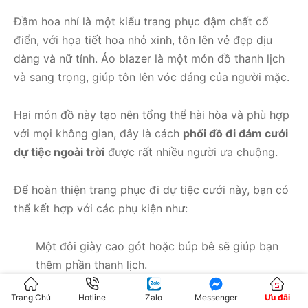
Đầm hoa nhí là một kiểu trang phục đậm chất cổ
điển, với họa tiết hoa nhỏ xinh, tôn lên vẻ đẹp dịu
dàng và nữ tính. Áo blazer là một món đồ thanh lịch
và sang trọng, giúp tôn lên vóc dáng của người mặc.
Hai món đồ này tạo nên tổng thể hài hòa và phù hợp
với mọi không gian, đây là cách
phối đồ đi đám cưới
dự tiệc ngoài trời
được rất nhiều người ưa chuộng.
Để hoàn thiện trang phục đi dự tiệc cưới này, bạn có
thể kết hợp với các phụ kiện như:
Một đôi giày cao gót hoặc búp bê sẽ giúp bạn
thêm phần thanh lịch.
Một
chiếc túi xách đi đám cưới
nhỏ gọn sẽ giúp
Trang Chủ
Hotline
Zalo
Messenger
Ưu đãi
bạn mang theo những vật dụng cần thiết.