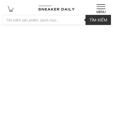
Tìm
TÌM KIẾM
kiếm
sản
phẩm