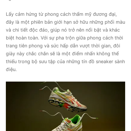
Lấy cảm hứng từ phong cách thẩm mỹ đương đại,
đây là một phiên bản giới hạn sở hữu những phối màu
và chi tiết độc đáo, giúp nó trở nên nổi bật và khác
biệt hoàn toàn. Với sự pha trộn giữa phong cách thời
trang tiên phong và sức hấp dẫn vượt thời gian, đôi
giày này chắc chắn sẽ là một điểm nhấn không thể
thiếu trong bộ sưu tập của những tín đồ sneaker sành
điệu.