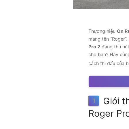
Thương hiệu
On R
mang tên “Roger”. 
Pro 2
đang thu hút
cho bạn? Hãy cù
cách thi đấu của b
Giới t
1
Roger Pr