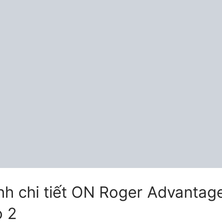
h chi tiết ON Roger Advantage
o 2