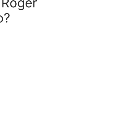
 Roger
o?