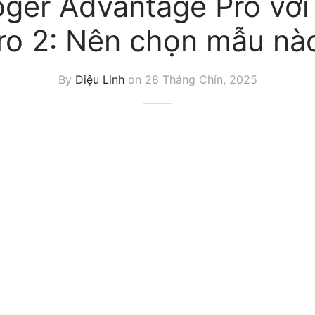
ger Advantage Pro với
ro 2: Nên chọn mẫu nà
By
Diệu Linh
on
28 Tháng Chín, 2025