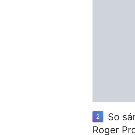
So sán
2
Roger Pr