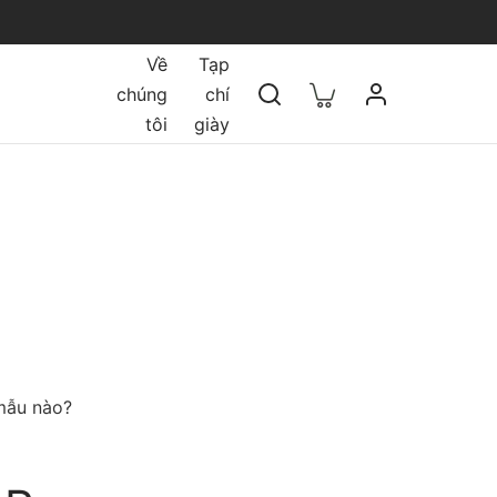
Về
Tạp
chúng
chí
tôi
giày
mẫu nào?