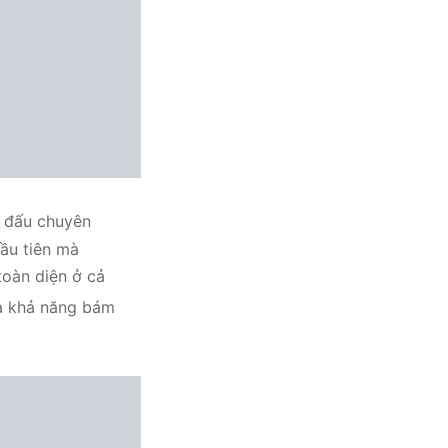
i đấu chuyên
đầu tiên mà
toàn diện ở cả
 và khả năng bám