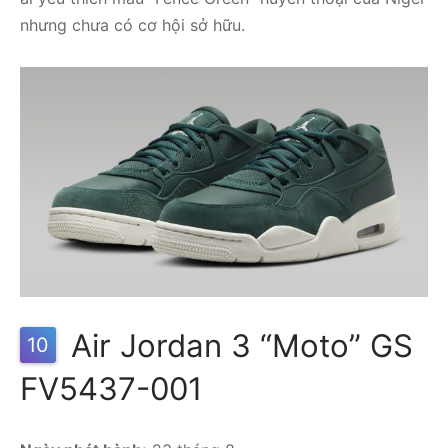
nhưng chưa có cơ hội sở hữu.
Air Jordan 3 “Moto” GS
10
FV5437-001