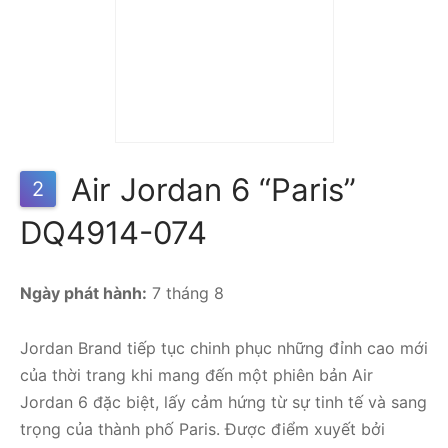
Giày Air Jordan 6 Retro
‘Olympic’ CT8529-164
5.090.000
₫
Air Jordan 6 “Paris”
2
DQ4914-074
Ngày phát hành:
7 tháng 8
Jordan Brand tiếp tục chinh phục những đỉnh cao mới
của thời trang khi mang đến một phiên bản Air
Jordan 6 đặc biệt, lấy cảm hứng từ sự tinh tế và sang
trọng của thành phố Paris. Được điểm xuyết bởi