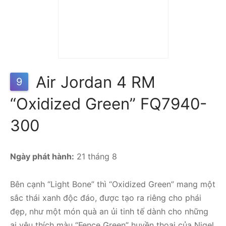
Giày Air Jordan 4 x Nigel
Sylvester RM ‘Black Light
Bone’ FQ7939-001
3.990.000
₫
2.490.000
₫
Air Jordan 4 RM
9
“Oxidized Green” FQ7940-
300
Ngày phát hành:
21 tháng 8
Bên cạnh “Light Bone” thì “Oxidized Green” mang một
sắc thái xanh độc đáo, được tạo ra riêng cho phái
đẹp, như một món quà an ủi tinh tế dành cho những
ai yêu thích màu “Fence Green” huyền thoại của Nigel