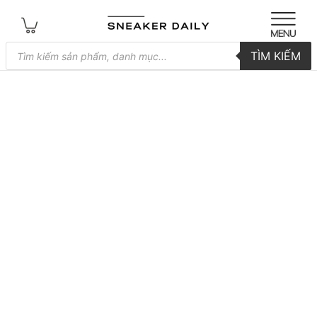
Tìm
TÌM KIẾM
kiếm
sản
phẩm