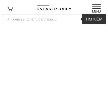
Tìm
TÌM KIẾM
kiếm
sản
phẩm